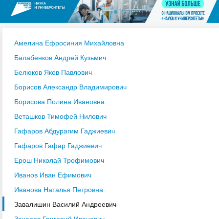
Амелина Ефросиния Михайловна
Балабенков Андрей Кузьмич
Белюков Яков Павлович
Борисов Александр Владимирович
Борисова Полина Ивановна
Веташков Тимофей Нилович
Гафаров Абдурагим Гаджиевич
Гафаров Гафар Гаджиевич
Ерош Николай Трофимович
Иванов Иван Ефимович
Иванова Наталья Петровна
Завалишин Василий Андреевич
Захаров Григорий Иванович