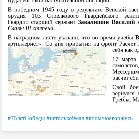
Будапештской наступательной операции.
В победном 1945 году в результате Венской нас
орудия 103 Стрелкового Гвардейского зенитн
Гвардии старший сержант
Завалишин Василий 
Славы
III
степени
.
В наградном листе указано, что во время учебы
В
артиллерист». Со дня прибытия на фронт Расчет Г
себя как о
17 марта 
самолетов
Мессершми
расчет сб
Свой бо
вернулся 
Гребла, М
#75летПобеды
#нетолько9мая
#япомнюягоржусь