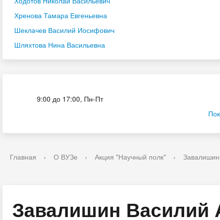
Ходотов Николай Васильевич
Хренова Тамара Евгеньевна
Шеклачев Василий Иосифович
Шляхтова Нина Васильевна
Приёмная комиссия
9:00 до 17:00, Пн-Пт
Пок
Главная
›
О ВУЗе
›
Акция "Научный полк"
›
Завалишин
Завалишин Василий 