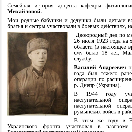
Семейная история доцента кафедры физиолог
Михайловой.
Мои родные бабушки и дедушки были детьми во
братья и сестры участвовали в боевых действиях, н
Двоюродный дед по м
26 июля 1923 года на 
области (в настоящее в
ему было 18 лет, Ма
службу.
Василий Андреевич
пр
года был тяжело ране
операции по расширен
р. Днепр (Украина).
В 1944 году уч
наступательной опер
наступательной опер
румынских войск в рай
В этом же году в Ве
Украинского фронта участвовал в разгроме 