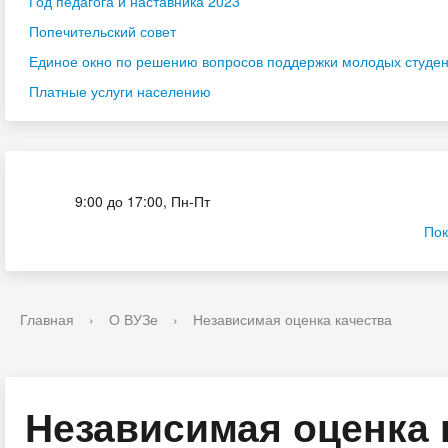
Год педагога и наставника 2023
Попечительский совет
Единое окно по решению вопросов поддержки молодых студенч
Платные услуги населению
Приёмная комиссия
9:00 до 17:00, Пн-Пт
Пок
Главная
›
О ВУЗе
›
Независимая оценка качества
Независимая оценка 