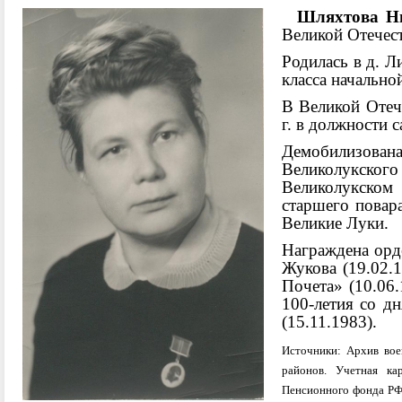
Шляхтова Н
Великой Отечест
Родилась в д. Л
класса начально
В Великой Отеч
г. в должности 
Демобилизова
Великолукс
кого
Великолукском 
старшего повара
Великие Луки.
Награждена орде
Жукова (19.02.
Почета» (10.06
100-летия со д
(15.11.1983).
Источники: Архив вое
районов. Учетная ка
Пенсионного фонда РФ 