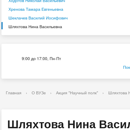
Ходотов Николай Васильевич
Хренова Тамара Евгеньевна
Шеклачев Василий Иосифович
Шляхтова Нина Васильевна
Приёмная комиссия
9:00 до 17:00, Пн-Пт
Пок
Главная
›
О ВУЗе
›
Акция "Научный полк"
›
Шляхтова 
Шляхтова Нина Васи