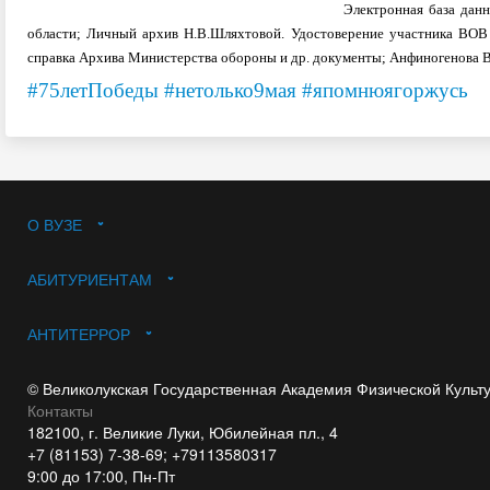
Электронная база данн
области; Личный архив Н.В.Шляхтовой. Удостоверение участника ВОВ о
справка Архива Министерства обороны и др. документы; Анфиногенова В. 
#75летПобеды
#нетолько9мая
#япомнюягоржусь
О ВУЗЕ
АБИТУРИЕНТАМ
АНТИТЕРРОР
© Великолукская Государственная Академия Физической Культ
Контакты
182100, г. Великие Луки, Юбилейная пл., 4
+7 (81153) 7-38-69; +79113580317
9:00 до 17:00, Пн-Пт