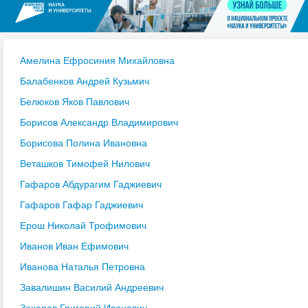
Амелина Ефросиния Михайловна
Балабенков Андрей Кузьмич
Белюков Яков Павлович
Борисов Александр Владимирович
Борисова Полина Ивановна
Веташков Тимофей Нилович
Гафаров Абдурагим Гаджиевич
Гафаров Гафар Гаджиевич
Ерош Николай Трофимович
Иванов Иван Ефимович
Иванова Наталья Петровна
Завалишин Василий Андреевич
Захаров Григорий Иванович