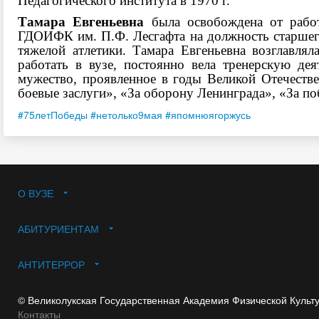
Педагогического института в 1970 г.
Тамара Евгеньевна
была освобождена от работ
ГДОИФК им. П.Ф. Лесгафта на должность старшего
тяжелой атлетики. Тамара Евгеньевна возглавлял
работать в вузе, постоянно вела тренерскую де
мужество, проявленное в годы Великой Отечестве
боевые заслуги», «За оборону Ленинграда», «За п
#75летПобеды
#нетолько9мая
#япомнюягоржусь
О ВУЗЕ
АБИТУРИЕНТАМ
АНТИТЕРРОР
© Великолукская Государственная Академия Физической Культ
Контакты