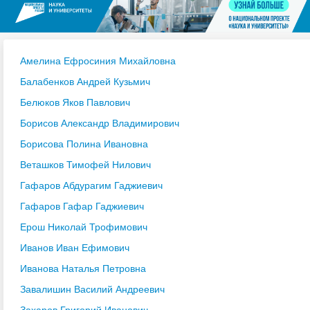
Амелина Ефросиния Михайловна
Балабенков Андрей Кузьмич
Белюков Яков Павлович
Борисов Александр Владимирович
Борисова Полина Ивановна
Веташков Тимофей Нилович
Гафаров Абдурагим Гаджиевич
Гафаров Гафар Гаджиевич
Ерош Николай Трофимович
Иванов Иван Ефимович
Иванова Наталья Петровна
Завалишин Василий Андреевич
Захаров Григорий Иванович