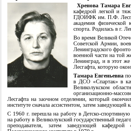
Хренова
Тамара Евг
кафедрой легкой и тяж
ГДОИФК им. П.Ф. Лесга
академия физической 
спорта. Родилась в г. Л
Во время Великой Отеч
Советской Армии, воев
Ленинградского фронтов
военной части на той ж
Ленинград, и в этот ж
Лесгафта, которую окон
Тамара Евгеньевна
по
в ДСО «Спартак» в кач
Великолукском област
организационно-массо
Лесгафта на заочном отделении, который окончила
институте сначала ассистентом, затем заведующей 
С 1960 г. перешла на работу в Детско-спортивную
на работу в Великолукский государственный педаго
преподавателя, затем заведующей кафедрой 