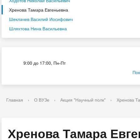
Ходотов Николай Васильевич
Хренова Тамара Евгеньевна
Шеклачев Василий Иосифович
Шляхтова Нина Васильевна
Приёмная комиссия
9:00 до 17:00, Пн-Пт
Пок
Главная
›
О ВУЗе
›
Акция "Научный полк"
›
Хренова Т
Хренова Тамара Евге