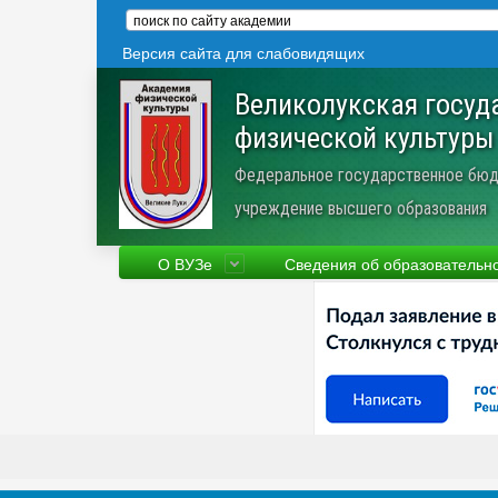
Версия сайта для слабовидящих
Великолукская госуд
физической культуры
Федеральное государственное бюд
учреждение высшего образования
О ВУЗе
Сведения об образовательн
Сведения об образовательной
Фа
организации
Ру
Устав
Но
Научная деятельность
Пр
Трудоустройство
Ве