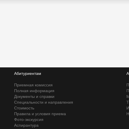
Абитуриентам
А
Приемная комиссия
П
Полная информация
П
Документы и справки
М
Специальности и направления
Т
Стоимость
И
Правила и условия приема
Н
Фото-экскурсия
Аспирантура