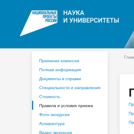
ЦДО
На
Расписание
Сп
Год педагога и наставника 2023
По
Глав
Приемная комиссия
Полная информация
Документы и справки
Специальности и направления
Стоимость
Пр
Правила и условия приема
Пр
Фото-экскурсия
Пр
Аспирантура
Видео-экскурсия