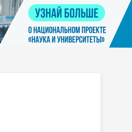
Контакты
я
Нацпроект "Наука и университеты"
просов
Платные услуги населению
еских
етьми