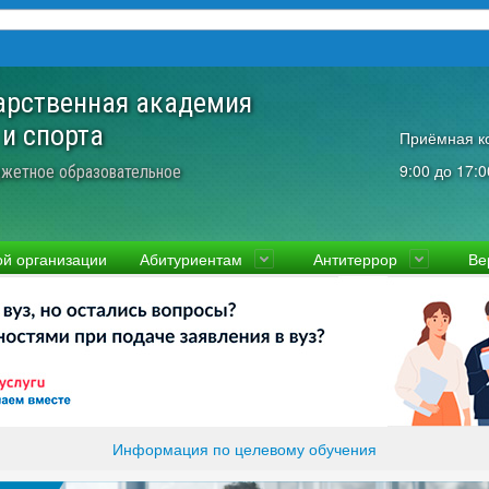
арственная академия
 и спорта
Приёмная к
9:00 до 17:0
жетное образовательное
ой организации
Абитуриентам
Антитеррор
Ве
культеты
Приемная комиссия
Ученый совет
Правовая информаци
Пол
ководство
Стоимость
Преподаватели и сотрудники
Информация прокура
Прав
вости
Видео-экскурсия
Контакты
отиводействие коррупции
Прочие документы
ликолукская Олимпийская академия
Память и слава ВЛГАФК
Информация по целевому обучения