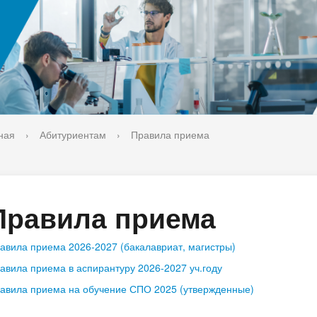
ука
Библиотека
орт-норма жизни
Оценка качества образовани
печительский совет
Единое окно по решению во
поддержки молодых студенч
семей и матерей (отцов) с д
ная
›
Абитуриентам
›
Правила приема
Правила приема
авила приема 2026-2027 (бакалавриат, магистры)
авила приема в аспирантуру 2026-2027 уч.году
авила приема на обучение СПО 2025 (утвержденные)