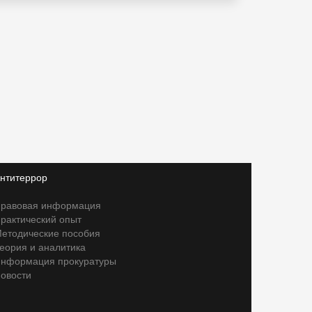
нтитеррор
равовая информация
рактический опыт
етодические пособия
еория и аналитика
нформация прокуратуры
овости