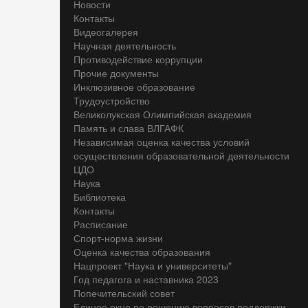
Новости
Контакты
Видеогалерея
Научная деятельность
Противодействие коррупции
Прочие документы
Инклюзивное образование
Трудоустройство
Великолукская Олимпийская академия
Память и слава ВЛГАФК
Независимая оценка качества условий
осуществления образовательной деятельности
ЦДО
Наука
Библиотека
Контакты
Расписание
Спорт-норма жизни
Оценка качества образования
Нацпроект "Наука и университеты"
Год педагога и наставника 2023
Попечительский совет
Единое окно по решению вопросов поддержки