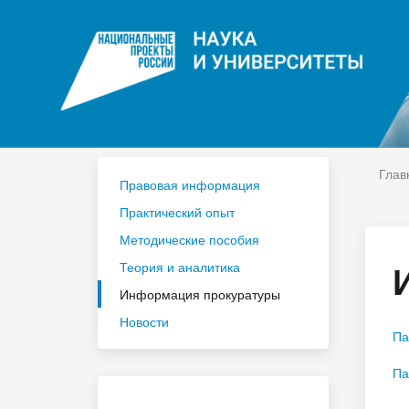
ЦДО
На
Расписание
Сп
Год педагога и наставника 2023
По
Глав
Правовая информация
Практический опыт
Методические пособия
Теория и аналитика
Информация прокуратуры
Новости
Па
Па
Приёмная комиссия