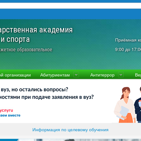
арственная академия
 и спорта
Приёмная к
9:00 до 17:0
жетное образовательное
ой организации
Абитуриентам
Антитеррор
Ве
культеты
Приемная комиссия
Ученый совет
Правовая информаци
Пол
ководство
Стоимость
Преподаватели и сотрудники
Информация прокура
Прав
вости
Видео-экскурсия
Контакты
отиводействие коррупции
Прочие документы
ликолукская Олимпийская академия
Память и слава ВЛГАФК
Информация по целевому обучения