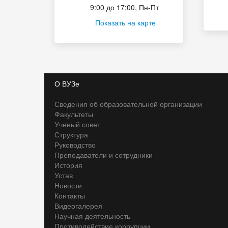
9:00 до 17:00, Пн-Пт
Показать на карте
О ВУЗе
Сведения об образовательной организации
Факультеты
Ученый совет
Структура
Руководство
Преподаватели и сотрудники
История
Устав
Новости
Контакты
Видеогалерея
Научная деятельность
Противодействие коррупции