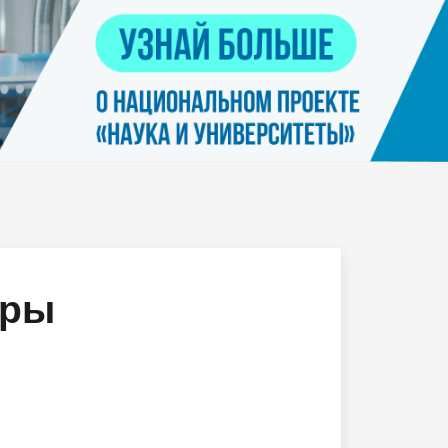
Контакты
я
Нацпроект "Наука и университеты"
просов
Платные услуги населению
еских
етьми
уры