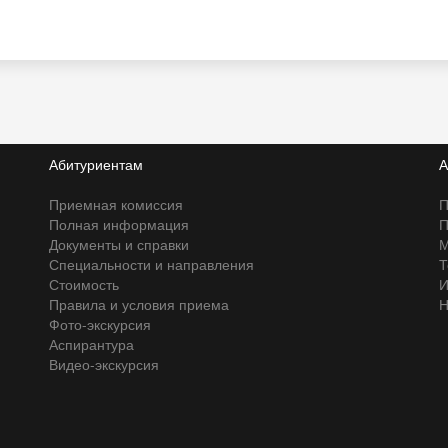
Абитуриентам
А
Приемная комиссия
П
Полная информация
П
Документы и справки
М
Специальности и направления
Т
Стоимость
И
Правила и условия приема
Н
Фото-экскурсия
Аспирантура
Видео-экскурсия