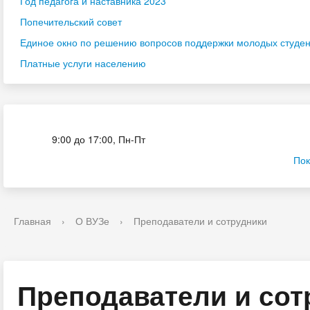
Год педагога и наставника 2023
Попечительский совет
Единое окно по решению вопросов поддержки молодых студенч
Платные услуги населению
Приёмная комиссия
9:00 до 17:00, Пн-Пт
Пок
Главная
›
О ВУЗе
›
Преподаватели и сотрудники
Преподаватели и сот