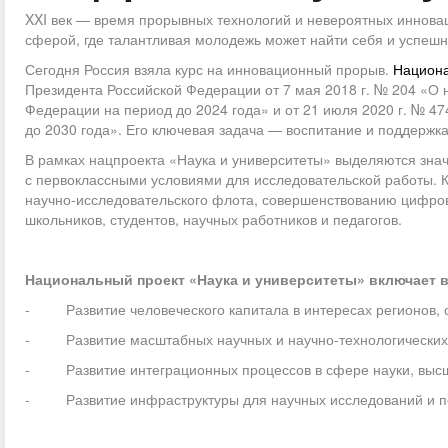
XXI век — время прорывных технологий и невероятных инновац
сферой, где талантливая молодежь может найти себя и успешн
Сегодня Россия взяла курс на инновационный прорыв.
Национа
Президента Российской Федерации от 7 мая 2018 г. № 204 «О 
Федерации на период до 2024 года» и от 21 июля 2020 г. № 4
до 2030 года». Его ключевая задача — воспитание и поддержк
В рамках нацпроекта «Наука и университеты» выделяются знач
с первоклассными условиями для исследовательской работы. К
научно-исследовательского флота, совершенствованию цифров
школьников, студентов, научных работников и педагогов.
Национальный проект «Наука и университеты» включает в
- Развитие человеческого капитала в интересах регионов, о
- Развитие масштабных научных и научно-технологических 
- Развитие интеграционных процессов в сфере науки, высше
- Развитие инфраструктуры для научных исследований и по