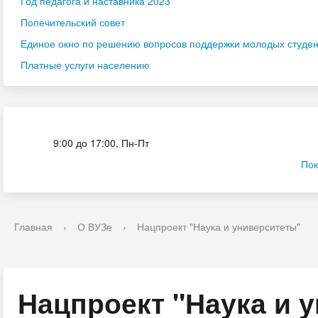
Год педагога и наставника 2023
Попечительский совет
Единое окно по решению вопросов поддержки молодых студенч
Платные услуги населению
Приёмная комиссия
9:00 до 17:00, Пн-Пт
Пок
Главная
›
О ВУЗе
›
Нацпроект "Наука и университеты"
Нацпроект "Наука и 