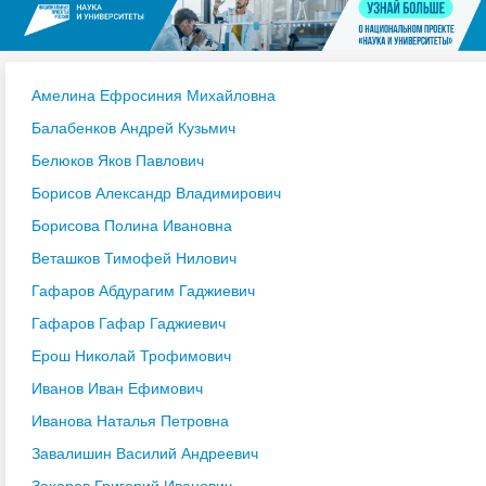
Амелина Ефросиния Михайловна
Балабенков Андрей Кузьмич
Белюков Яков Павлович
Борисов Александр Владимирович
Борисова Полина Ивановна
Веташков Тимофей Нилович
Гафаров Абдурагим Гаджиевич
Гафаров Гафар Гаджиевич
Ерош Николай Трофимович
Иванов Иван Ефимович
Иванова Наталья Петровна
Завалишин Василий Андреевич
Захаров Григорий Иванович