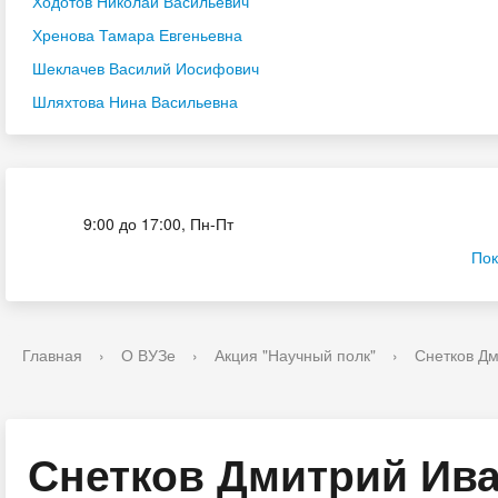
Ходотов Николай Васильевич
Хренова Тамара Евгеньевна
Шеклачев Василий Иосифович
Шляхтова Нина Васильевна
Приёмная комиссия
9:00 до 17:00, Пн-Пт
Пок
Главная
›
О ВУЗе
›
Акция "Научный полк"
›
Снетков Д
Снетков Дмитрий Ив