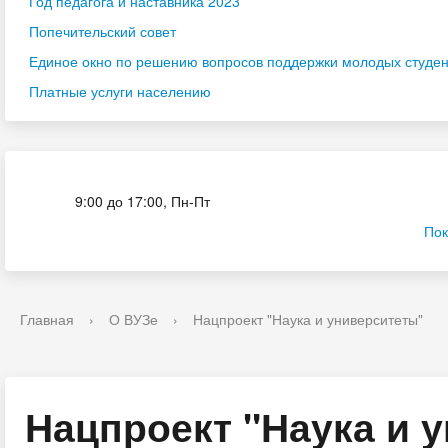
Год педагога и наставника 2023
Попечительский совет
Единое окно по решению вопросов поддержки молодых студенч
Платные услуги населению
Приёмная комиссия
9:00 до 17:00, Пн-Пт
Пок
Главная
›
О ВУЗе
›
Нацпроект "Наука и университеты"
Нацпроект "Наука и 