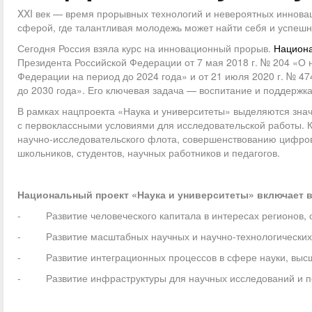
XXI век — время прорывных технологий и невероятных инновац
сферой, где талантливая молодежь может найти себя и успешн
Сегодня Россия взяла курс на инновационный прорыв.
Национа
Президента Российской Федерации от 7 мая 2018 г. № 204 «О 
Федерации на период до 2024 года» и от 21 июля 2020 г. № 4
до 2030 года». Его ключевая задача — воспитание и поддержк
В рамках нацпроекта «Наука и университеты» выделяются знач
с первоклассными условиями для исследовательской работы. К
научно-исследовательского флота, совершенствованию цифров
школьников, студентов, научных работников и педагогов.
Национальный проект «Наука и университеты» включает в
- Развитие человеческого капитала в интересах регионов, о
- Развитие масштабных научных и научно-технологических 
- Развитие интеграционных процессов в сфере науки, высше
- Развитие инфраструктуры для научных исследований и по