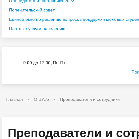
Год педагога и наставника 2023
Попечительский совет
Единое окно по решению вопросов поддержки молодых студенч
Платные услуги населению
Приёмная комиссия
9:00 до 17:00, Пн-Пт
Пок
Главная
›
О ВУЗе
›
Преподаватели и сотрудники
Преподаватели и сот