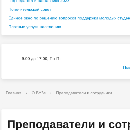
Год педагога и наставника 2023
Попечительский совет
Единое окно по решению вопросов поддержки молодых студенч
Платные услуги населению
Приёмная комиссия
9:00 до 17:00, Пн-Пт
Пок
Главная
›
О ВУЗе
›
Преподаватели и сотрудники
Преподаватели и сот