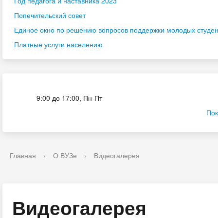
Год педагога и наставника 2023
Попечительский совет
Единое окно по решению вопросов поддержки молодых студенч
Платные услуги населению
Приёмная комиссия
9:00 до 17:00, Пн-Пт
Пок
Главная
›
О ВУЗе
›
Видеогалерея
Видеогалерея