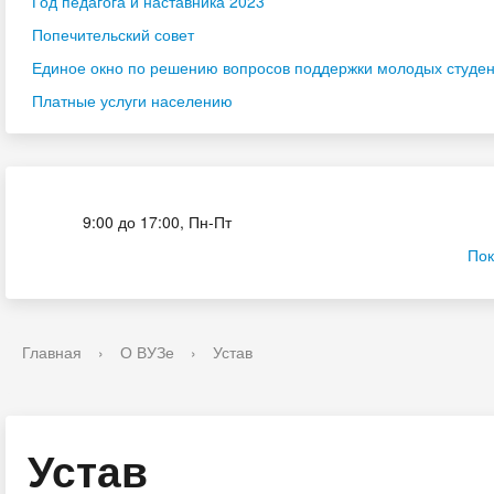
Год педагога и наставника 2023
Попечительский совет
Единое окно по решению вопросов поддержки молодых студенч
Платные услуги населению
Приёмная комиссия
9:00 до 17:00, Пн-Пт
Пок
Главная
›
О ВУЗе
›
Устав
Устав