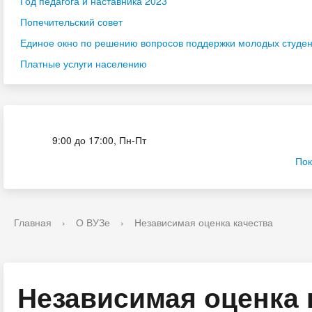
Год педагога и наставника 2023
Попечительский совет
Единое окно по решению вопросов поддержки молодых студенч
Платные услуги населению
Приёмная комиссия
9:00 до 17:00, Пн-Пт
Пок
Главная
›
О ВУЗе
›
Независимая оценка качества
Независимая оценка 