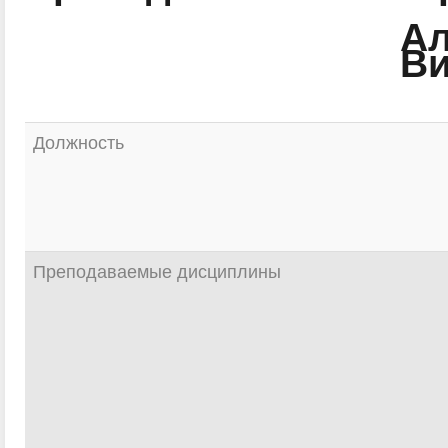
Ал
Ви
Должность
Преподаваемые дисциплины