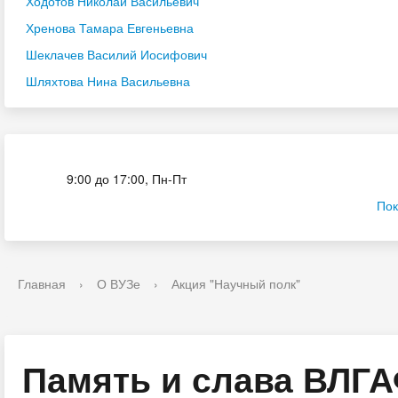
Ходотов Николай Васильевич
Хренова Тамара Евгеньевна
Шеклачев Василий Иосифович
Шляхтова Нина Васильевна
Приёмная комиссия
9:00 до 17:00, Пн-Пт
Пок
Главная
›
О ВУЗе
›
Акция "Научный полк"
Память и слава ВЛГ