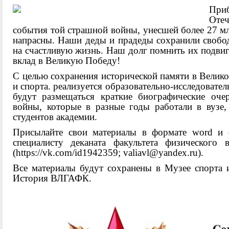
При
Оте
события той страшной войны, унесшей более 27 м
напрасны. Наши деды и прадеды сохранили свобод
на счастливую жизнь. Наш долг помнить их подвиг,
вклад в Великую Победу!
С целью сохранения исторической памяти в Велико
и спорта. реализуется образовательно-исследовате
будут размещаться краткие биографические оче
войны, которые в разные годы работали в вузе, 
студентов академии.
Присылайте свои материалы в формате word и 
специалисту деканата факультета физического
(
https://vk.com/id1942359
;
valiavl@yandex.ru
).
Все материалы будут сохранены в Музее спорта 
История ВЛГАФК.