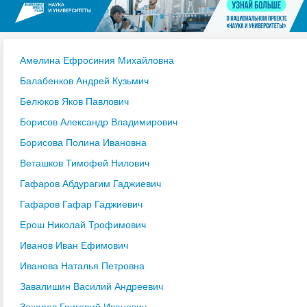
Амелина Ефросиния Михайловна
Балабенков Андрей Кузьмич
Белюков Яков Павлович
Борисов Александр Владимирович
Борисова Полина Ивановна
Веташков Тимофей Нилович
Гафаров Абдурагим Гаджиевич
Гафаров Гафар Гаджиевич
Ерош Николай Трофимович
Иванов Иван Ефимович
Иванова Наталья Петровна
Завалишин Василий Андреевич
Захаров Григорий Иванович