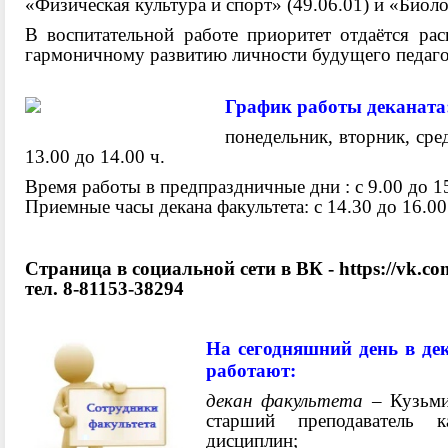
«Физическая культура и спорт» (49.06.01) и «Биоло
В воспитательной работе приоритет отдаётся рас
гармоничному развитию личности будущего педаг
График работы деканата
понедельник, вторник, сред
13.00 до 14.00 ч.
Время работы в предпраздничные дни : с 9.00 до 15
Приемные часы декана факультета: c 14.30 до 16.00
Страница в социальной сети в ВК -
https://vk.c
тел. 8-81153-38294
На сегодняшний день в де
работают:
декан факультета
– Кузьми
старший преподаватель к
дисциплин;