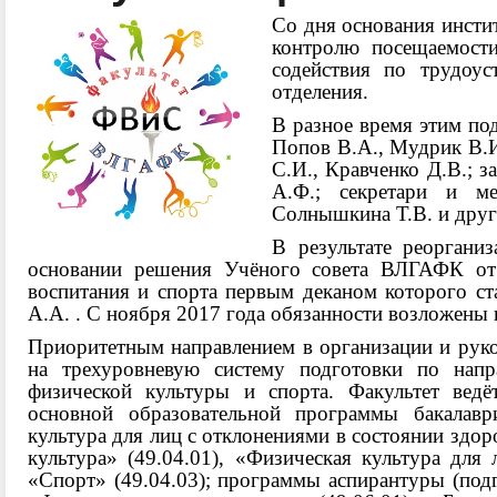
Со дня основания инсти
контролю посещаемости
содействия по трудоус
отделения.
В разное время этим по
Попов В.А., Мудрик В.И
С.И., Кравченко Д.В.; з
А.Ф.; секретари и м
Солнышкина Т.В. и друг
В результате реорганиз
основании решения Учёного совета ВЛГАФК от 
воспитания и спорта первым деканом которого ст
А.А. . С ноября 2017 года обязанности возложены
Приоритетным направлением в организации и руков
на трехуровневую систему подготовки по нап
физической культуры и спорта. Факультет вед
основной образовательной программы бакалаври
культура
для лиц с отклонениями в состоянии здор
культура» (49.04.01), «Физическая культура для 
«Спорт» (49.04.03); программы аспирантуры (под