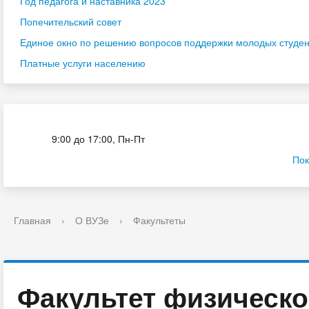
Год педагога и наставника 2023
Попечительский совет
Единое окно по решению вопросов поддержки молодых студенч
Платные услуги населению
Приёмная комиссия
9:00 до 17:00, Пн-Пт
Пок
Главная
›
О ВУЗе
›
Факультеты
Факультет физическо