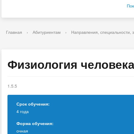
Пок
Главная
›
Абитуриентам
›
Направления, специальности, 
Физиология человека
1.5.5
Срок обучения:
4 года
Форма обучения:
очная