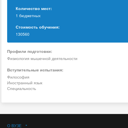
Количество мест:
1 бюджетных
Стоимость обучения:
130560
Профили подготовки:
Физиология мышечной деятельности
Вступительные испытания:
Философия
Иностранный язык
Специальность
О ВУЗЕ