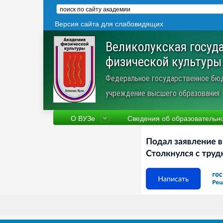
Версия сайта для слабовидящих
Великолукская госуд
физической культуры
Федеральное государственное бю
учреждение высшего образования
О ВУЗе
Сведения об образовательн
Сведения об образовательной
Фа
организации
Ру
Устав
Но
Научная деятельность
Пр
Трудоустройство
Ве