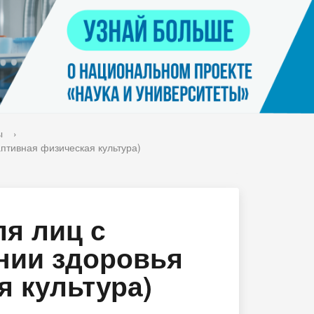
Контакты
я
Нацпроект "Наука и университеты"
просов
Платные услуги населению
еских
етьми
ы
›
аптивная физическая культура)
ля лиц с
нии здоровья
я культура)