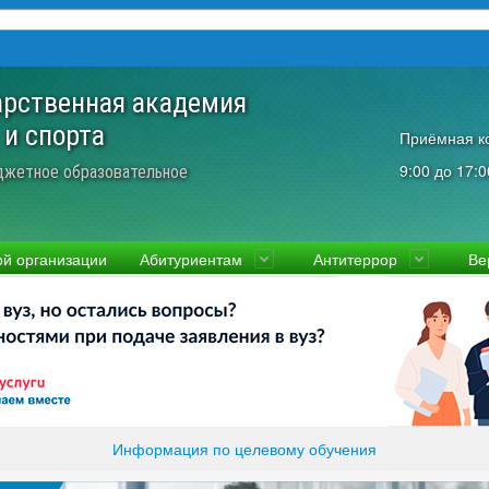
арственная академия
 и спорта
Приёмная к
9:00 до 17:0
джетное образовательное
ой организации
Абитуриентам
Антитеррор
Ве
культеты
Приемная комиссия
Ученый совет
Правовая информаци
Пол
ководство
Стоимость
Преподаватели и сотрудники
Информация прокура
Прав
вости
Видео-экскурсия
Контакты
отиводействие коррупции
Прочие документы
ликолукская Олимпийская академия
Память и слава ВЛГАФК
Информация по целевому обучения