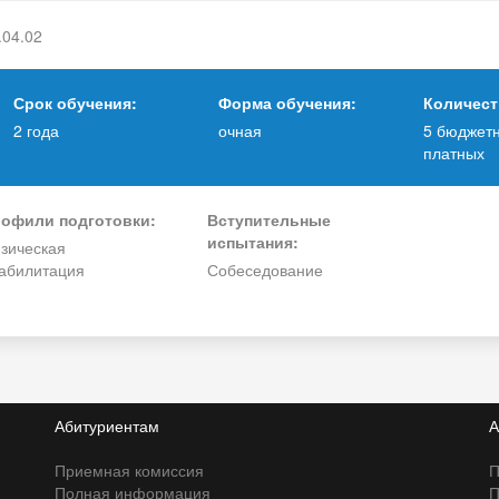
.04.02
Срок обучения:
Форма обучения:
Количест
2 года
очная
5 бюджетн
платных
офили подготовки:
Вступительные
испытания:
зическая
абилитация
Собеседование
Абитуриентам
А
Приемная комиссия
П
Полная информация
П