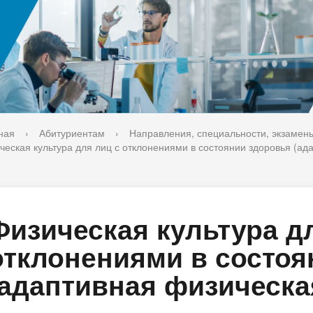
ука
Библиотека
орт-норма жизни
Оценка качества образовани
печительский совет
Единое окно по решению во
поддержки молодых студенч
семей и матерей (отцов) с д
ная
›
Абитуриентам
›
Направления, специальности, экзамен
ческая культура для лиц с отклонениями в состоянии здоровья (ад
Физическая культура д
отклонениями в состоя
(адаптивная физическа