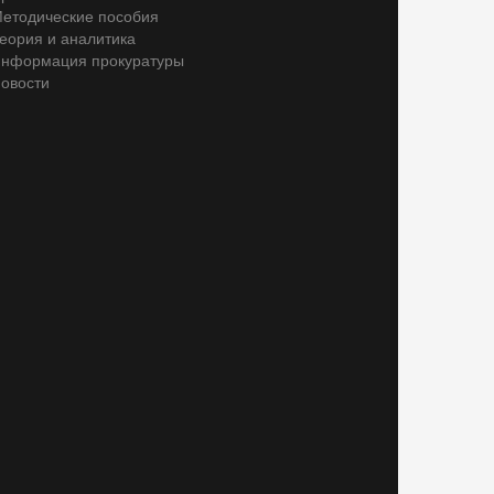
етодические пособия
еория и аналитика
нформация прокуратуры
овости