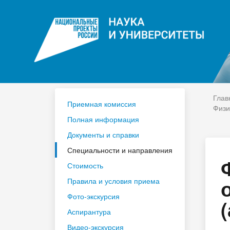
ЦДО
На
Расписание
Сп
Год педагога и наставника 2023
По
Глав
Приемная комиссия
Физи
Полная информация
Документы и справки
Специальности и направления
Стоимость
Правила и условия приема
Фото-экскурсия
Аспирантура
Видео-экскурсия