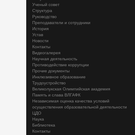
Ученый совет
Структура
Руководство
Преподаватели и сотрудники
История
Устав
Новости
Контакты
Видеогалерея
Научная деятельность
Противодействие коррупции
Прочие документы
Инклюзивное образование
Трудоустройство
Великолукская Олимпийская академия
Память и слава ВЛГАФК
Независимая оценка качества условий
осуществления образовательной деятельности
ЦДО
Наука
Библиотека
Контакты