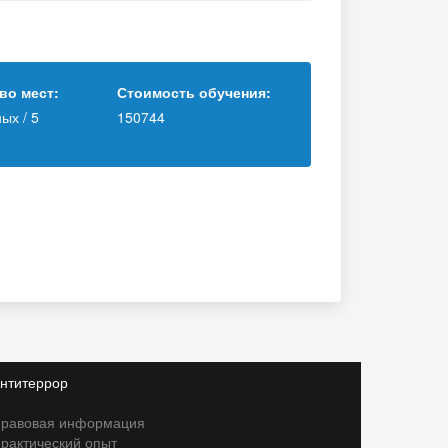
во мест:
Стоимость обучения:
ых / 5
150744
нтитеррор
равовая информация
рактический опыт