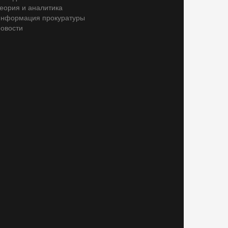
еория и аналитика
нформация прокуратуры
овости