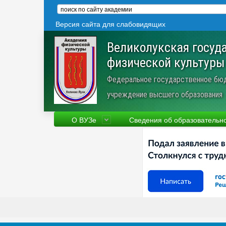
Версия сайта для слабовидящих
Великолукская госуд
физической культуры
Федеральное государственное бю
учреждение высшего образования
О ВУЗе
Сведения об образовательн
Сведения об образовательной
Фа
организации
Ру
Устав
Но
Научная деятельность
Пр
Трудоустройство
Ве