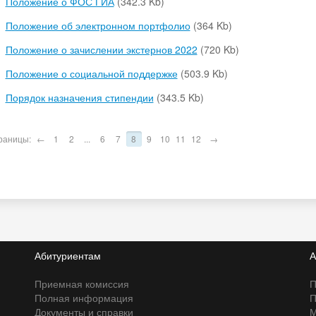
Положение о ФОС ГИА
(342.3 Kb)
Положение об электронном портфолио
(364 Kb)
Положение о зачислении экстернов 2022
(720 Kb)
Положение о социальной поддержке
(503.9 Kb)
Порядок назначения стипендии
(343.5 Kb)
раницы:
←
1
2
...
6
7
8
9
10
11
12
→
Абитуриентам
А
Приемная комиссия
П
Полная информация
П
Документы и справки
М