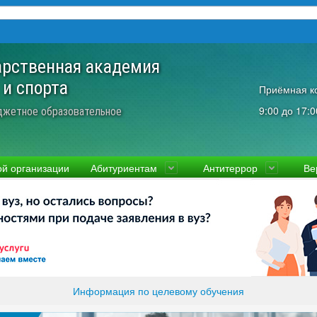
арственная академия
 и спорта
Приёмная к
9:00 до 17:0
джетное образовательное
ой организации
Абитуриентам
Антитеррор
Ве
культеты
Приемная комиссия
Ученый совет
Правовая информаци
Пол
ководство
Стоимость
Преподаватели и сотрудники
Информация прокура
Прав
вости
Видео-экскурсия
Контакты
отиводействие коррупции
Прочие документы
ликолукская Олимпийская академия
Память и слава ВЛГАФК
Информация по целевому обучения