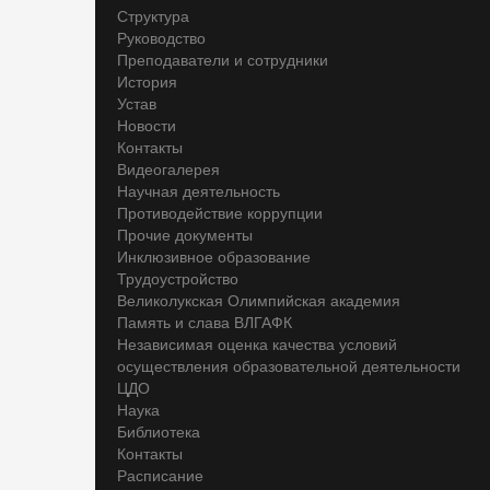
Структура
Руководство
Преподаватели и сотрудники
История
Устав
Новости
Контакты
Видеогалерея
Научная деятельность
Противодействие коррупции
Прочие документы
Инклюзивное образование
Трудоустройство
Великолукская Олимпийская академия
Память и слава ВЛГАФК
Независимая оценка качества условий
осуществления образовательной деятельности
ЦДО
Наука
Библиотека
Контакты
Расписание