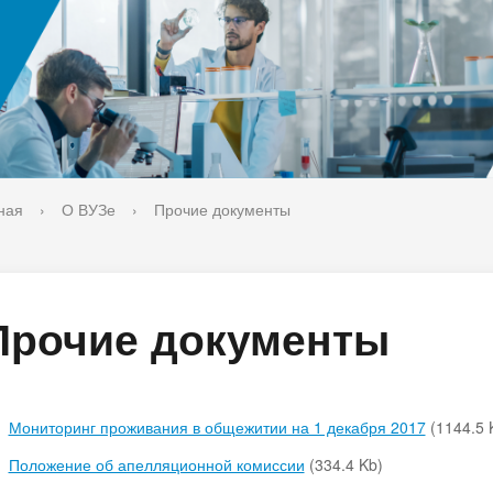
ука
Библиотека
орт-норма жизни
Оценка качества образовани
печительский совет
Единое окно по решению во
поддержки молодых студенч
семей и матерей (отцов) с д
ная
›
О ВУЗе
›
Прочие документы
Прочие документы
Мониторинг проживания в общежитии на 1 декабря 2017
(1144.5 
Положение об апелляционной комиссии
(334.4 Kb)