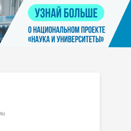
Контакты
я
Нацпроект "Наука и университеты"
просов
Платные услуги населению
еских
етьми
Kb)