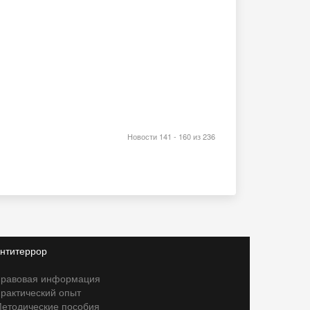
Новости 141 - 160 из 236
нтитеррор
равовая информация
рактический опыт
етодические пособия