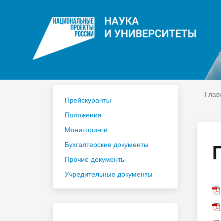
ЦДО
На
Расписание
Сп
Год педагога и наставника 2023
По
Глав
Прейскуранты
Положения
Мониторинги
Бухгалтерские документы
Прочие документы
Учредительные документы
Приёмная комиссия