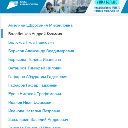
Амелина Ефросиния Михайловна
Балабенков Андрей Кузьмич
Белюков Яков Павлович
Борисов Александр Владимирович
Борисова Полина Ивановна
Веташков Тимофей Нилович
Гафаров Абдурагим Гаджиевич
Гафаров Гафар Гаджиевич
Ерош Николай Трофимович
Иванов Иван Ефимович
Иванова Наталья Петровна
Завалишин Василий Андреевич
Захаров Григорий Иванович