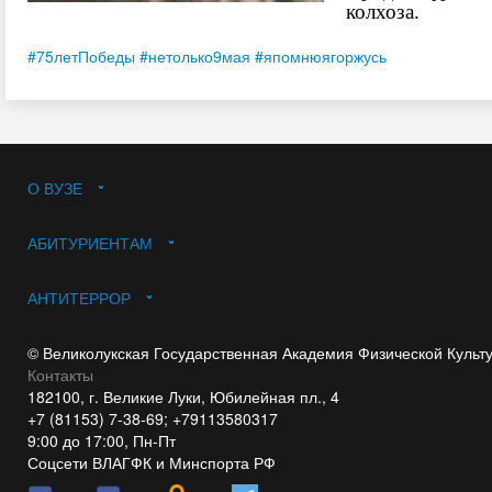
колхоза.
#75летПобеды
#нетолько9мая
#япомнюягоржусь
О ВУЗЕ
АБИТУРИЕНТАМ
АНТИТЕРРОР
© Великолукская Государственная Академия Физической Культ
Контакты
182100, г. Великие Луки, Юбилейная пл., 4
+7 (81153) 7-38-69; +79113580317
9:00 до 17:00, Пн-Пт
Соцсети ВЛАГФК и Минспорта РФ