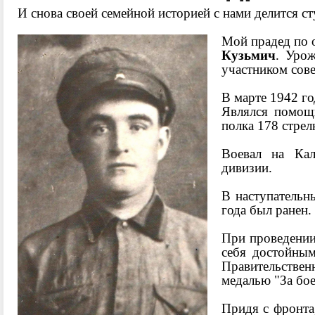
И снова своей семейной историей с нами делится с
Мой прадед по 
Кузьмич
. Уро
участником сов
В марте 1942 го
Являлся помощ
полка 178 стре
Воевал на Кал
дивизии.
В наступательн
года был ранен.
При проведении
себя достойны
Правительстве
медалью "За бое
Придя с фронта