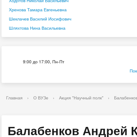
Ходотов Николай Васильевич
Хренова Тамара Евгеньевна
Шеклачев Василий Иосифович
Шляхтова Нина Васильевна
Приёмная комиссия
9:00 до 17:00, Пн-Пт
Пок
Главная
›
О ВУЗе
›
Акция "Научный полк"
›
Балабенко
Балабенков Андрей К