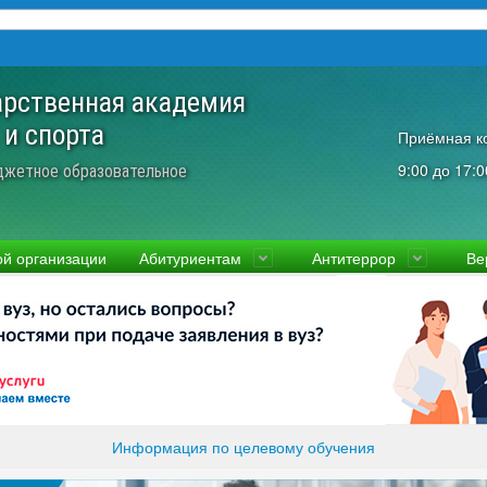
арственная академия
 и спорта
Приёмная к
9:00 до 17:0
джетное образовательное
ой организации
Абитуриентам
Антитеррор
Ве
культеты
Приемная комиссия
Ученый совет
Правовая информаци
Пол
ководство
Стоимость
Преподаватели и сотрудники
Информация прокура
Прав
вости
Видео-экскурсия
Контакты
отиводействие коррупции
Прочие документы
ликолукская Олимпийская академия
Память и слава ВЛГАФК
Информация по целевому обучения