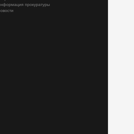
нформация прокуратуры
овости