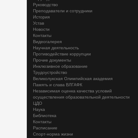
Руководство
Преподаватели и сотрудники
История
Устав
Новости
Контакты
Видеогалерея
Научная деятельность
Противодействие коррупции
Прочие документы
Инклюзивное образование
Трудоустройство
Великолукская Олимпийская академия
Память и слава ВЛГАФК
Независимая оценка качества условий
осуществления образовательной деятельности
ЦДО
Наука
Библиотека
Контакты
Расписание
Спорт-норма жизни