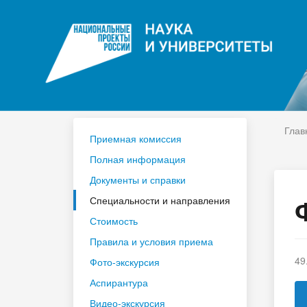
ЦДО
На
Расписание
Сп
Год педагога и наставника 2023
По
Глав
Приемная комиссия
Полная информация
Документы и справки
Специальности и направления
Стоимость
Правила и условия приема
49
Фото-экскурсия
Аспирантура
Видео-экскурсия