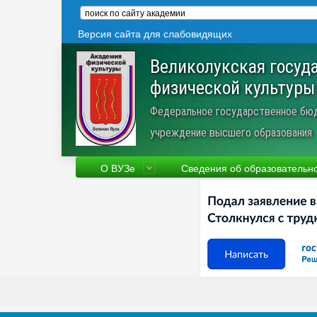
Версия сайта для слабовидящих
Великолукская госуд
физической культуры
Федеральное государственное бю
учреждение высшего образования
О ВУЗе
Сведения об образовательн
Сведения об образовательной
Фа
организации
Ру
Устав
Но
Научная деятельность
Пр
Трудоустройство
Ве