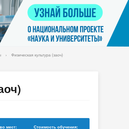
Контакты
я
Нацпроект "Наука и университеты"
просов
Платные услуги населению
еских
етьми
ы
›
Физическая культура (заоч)
аоч)
во мест:
Стоимость обучения: