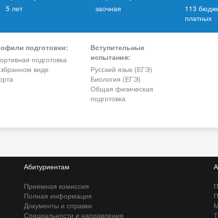
5 лет
заочная
113 бюдже
платных
офили подготовки:
Вступительные
испытания:
ортивная подготовка
избранном виде
Русский язык (ЕГЭ)
орта
Биология (ЕГЭ)
Общая физическая
подготовка
Абитуриентам
А
Приемная комиссия
П
Полная информация
П
Документы и справки
М
Специальности и направления
Т