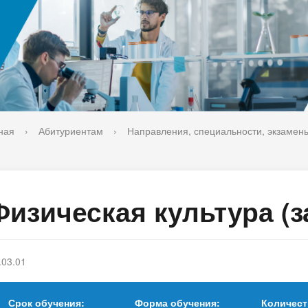
ука
Библиотека
орт-норма жизни
Оценка качества образовани
печительский совет
Единое окно по решению во
поддержки молодых студенч
семей и матерей (отцов) с д
ная
›
Абитуриентам
›
Направления, специальности, экзамен
Физическая культура (з
.03.01
Срок обучения:
Форма обучения:
Количест