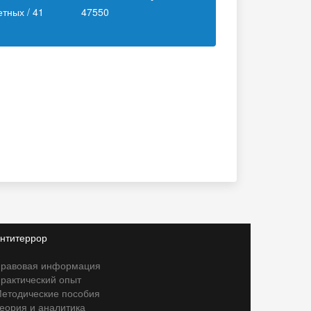
тных / 41
47550
нтитеррор
равовая информация
рактический опыт
етодические пособия
еория и аналитика