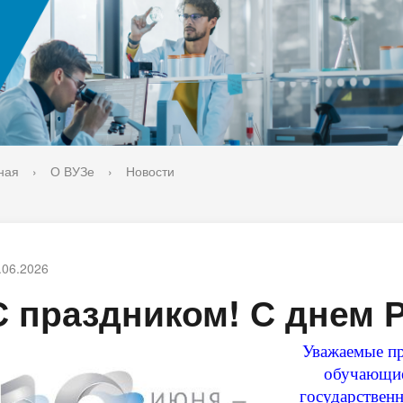
ука
Библиотека
орт-норма жизни
Оценка качества образовани
печительский совет
Единое окно по решению во
поддержки молодых студенч
семей и матерей (отцов) с д
ная
›
О ВУЗе
›
Новости
.06.2026
С праздником! С днем 
Уважаемые пр
обучающие
государствен