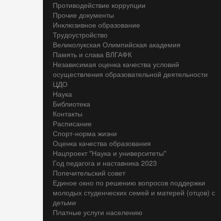
Противодействие коррупции
Прочие документы
Инклюзивное образование
Трудоустройство
Великолукская Олимпийская академия
Память и слава ВЛГАФК
Независимая оценка качества условий
осуществления образовательной деятельности
ЦДО
Наука
Библиотека
Контакты
Расписание
Спорт-норма жизни
Оценка качества образования
Нацпроект "Наука и университеты"
Год педагога и наставника 2023
Попечительский совет
Единое окно по решению вопросов поддержки
молодых студенческих семей и матерей (отцов) с
детьми
Платные услуги населению