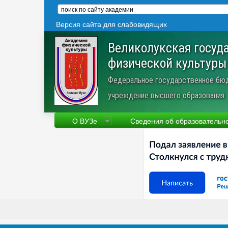
Версия сайта для слабовидящих
Великолукская госуд
физической культуры
Федеральное государственное бю
учреждение высшего образования
О ВУЗе
Сведения об образовательн
Сведения об образовательной
Фа
организации
Ру
Устав
Но
Научная деятельность
Пр
Трудоустройство
Ве