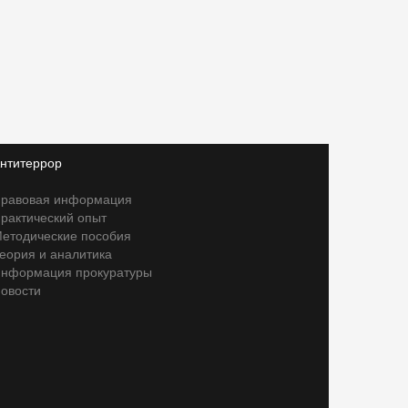
нтитеррор
равовая информация
рактический опыт
етодические пособия
еория и аналитика
нформация прокуратуры
овости