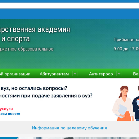
арственная академия
 и спорта
Приёмная к
9:00 до 17:0
джетное образовательное
ой организации
Абитуриентам
Антитеррор
Ве
культеты
Приемная комиссия
Ученый совет
Правовая информаци
Пол
ководство
Стоимость
Преподаватели и сотрудники
Информация прокура
Прав
вости
Видео-экскурсия
Контакты
отиводействие коррупции
Прочие документы
ликолукская Олимпийская академия
Память и слава ВЛГАФК
Информация по целевому обучения