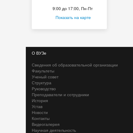
Приёмная комиссия
9:00 до 17:00, Пн-Пт
Показать на карте
О ВУЗе
Сведения об образовательной организации
Факультеты
Ученый совет
Структура
Руководство
Преподаватели и сотрудники
История
Устав
Новости
Контакты
Видеогалерея
Научная деятельность