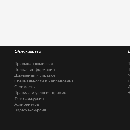
Абитуриентам
А
Приемная комиссия
П
Полная информация
П
Документы и справки
М
Специальности и направления
Т
Стоимость
И
Правила и условия приема
Н
Фото-экскурсия
Аспирантура
Видео-экскурсия