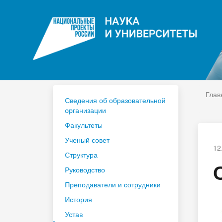
ЦДО
На
Расписание
Сп
Год педагога и наставника 2023
По
Глав
Сведения об образовательной
организации
Факультеты
Ученый совет
12
Структура
Руководство
Преподаватели и сотрудники
История
Устав