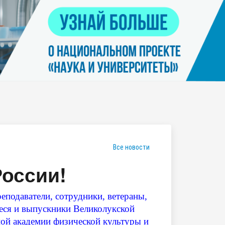
Контакты
я
Нацпроект "Наука и университеты"
просов
Платные услуги населению
еских
етьми
Все новости
России!
еподаватели, сотрудники, ветераны,
ся и выпускники Великолукской
ной академии физической культуры и