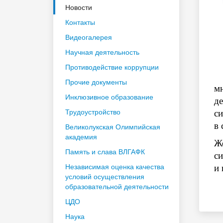
Новости
Контакты
Видеогалерея
Научная деятельность
Противодействие коррупции
Прочие документы
мн
Инклюзивное образование
де
Трудоустройство
си
в 
Великолукская Олимпийская
академия
Же
Память и слава ВЛГАФК
с
Независимая оценка качества
и 
условий осуществления
образовательной деятельности
ЦДО
Наука