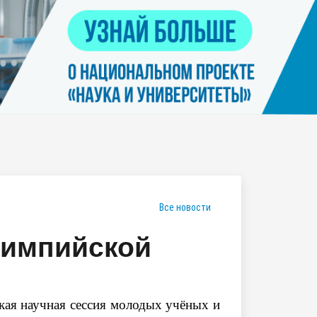
Контакты
я
Нацпроект "Наука и университеты"
просов
Платные услуги населению
еских
етьми
Все новости
лимпийской
ая научная сессия молодых учёных и