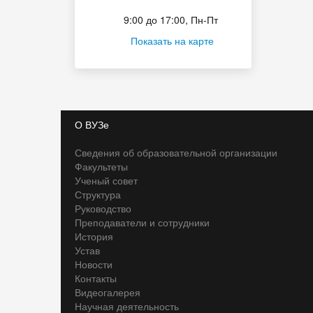
Приёмная комиссия
9:00 до 17:00, Пн-Пт
Показать на карте
О ВУЗе
Сведения об образовательной организации
Факультеты
Ученый совет
Структура
Руководство
Преподаватели и сотрудники
История
Устав
Новости
Контакты
Видеогалерея
Научная деятельность