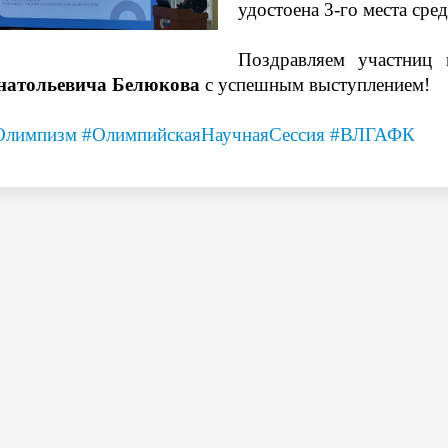
удостоена 3-го места ср
Поздравляем участниц 
натольевича Белюкова
с успешным выступлением!
Олимпизм
#ОлимпийскаяНаучнаяСессия
#ВЛГАФК