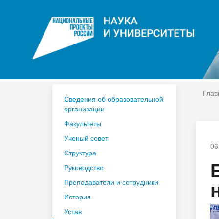
ЦДО
На
Расписание
Сп
Год педагога и наставника 2023
По
Глав
Сведения об образовательной
организации
Факультеты
Ученый совет
06
Структура
Руководство
Преподаватели и сотрудники
История
Устав