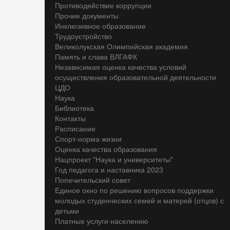
Противодействие коррупции
Прочие документы
Инклюзивное образование
Трудоустройство
Великолукская Олимпийская академия
Память и слава ВЛГАФК
Независимая оценка качества условий
осуществления образовательной деятельности
ЦДО
Наука
Библиотека
Контакты
Расписание
Спорт-норма жизни
Оценка качества образования
Нацпроект "Наука и университеты"
Год педагога и наставника 2023
Попечительский совет
Единое окно по решению вопросов поддержки
молодых студенческих семей и матерей (отцов) с
детьми
Платные услуги населению