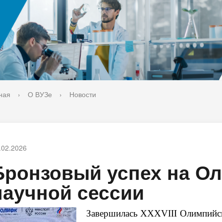
ука
Библиотека
орт-норма жизни
Оценка качества образовани
печительский совет
Единое окно по решению во
поддержки молодых студенч
семей и матерей (отцов) с д
ная
›
О ВУЗе
›
Новости
.02.2026
Бронзовый успех на О
научной сессии
Завершилась XXXVIII Олимпийск