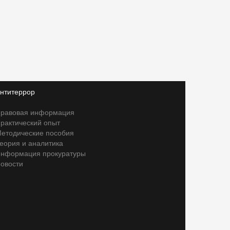
нтитеррор
равовая информация
рактический опыт
етодические пособия
еория и аналитика
нформация прокуратуры
овости