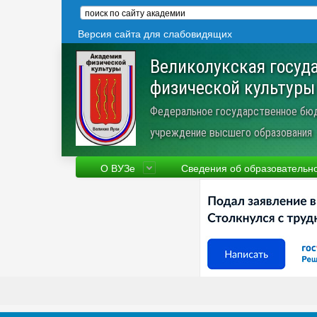
Версия сайта для слабовидящих
Великолукская госуд
физической культуры
Федеральное государственное бю
учреждение высшего образования
О ВУЗе
Сведения об образовательн
Сведения об образовательной
Фа
организации
Ру
Устав
Но
Научная деятельность
Пр
Трудоустройство
Ве