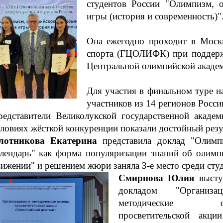
студентов России "Олимпизм, 
игры (история и современность)"
Она ежегодно проходит в Москв
спорта (ГЦОЛИФК) при поддерж
Центральной олимпийской акаде
Для участия в финальном туре 
участников из 14 регионов Росси
редставители Великолукской государственной акаде
ловиях жёсткой конкуренции показали достойный резу
лотникова Екатерина
представила доклад "Олимп
алендарь" как форма популяризации знаний об олимп
ижении" и решением жюри заняла 3-е место среди студ
Смирнова Юлия
высту
докладом "Организац
методические ос
просветительской акц