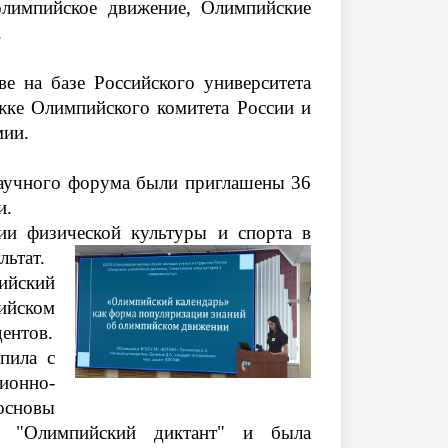
олимпийское движение, Олимпийские
.
е на базе Российского университета
ке Олимпийского комитета России и
мии.
научного форума были приглашены 36
и.
мии физической культуры и спорта в
льтат.
ийский
ийском
ентов.
пила с
ионно-
новы
ии "Олимпийский диктант" и была