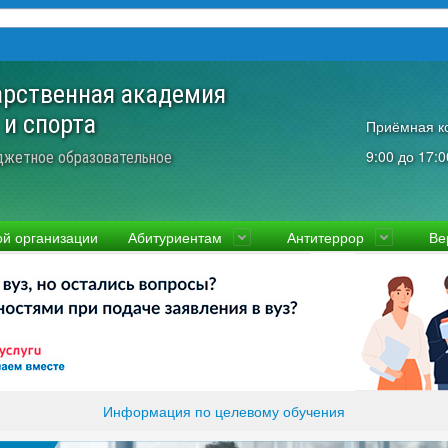
арственная академия
 и спорта
Приёмная к
9:00 до 17:0
джетное образовательное
ой организации
Абитуриентам
Антитеррор
Ве
культеты
Приемная комиссия
Ученый совет
Правовая информаци
Пол
ководство
Стоимость
Преподаватели и сотрудники
Информация прокура
Прав
вости
Видео-экскурсия
Контакты
отиводействие коррупции
Прочие документы
ликолукская Олимпийская академия
Память и слава ВЛГАФК
Информация по целевому обучения