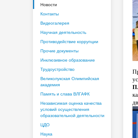
Новости
Контакты
Видеогалерея
Научная деятельность
Противодействие коррупции
Прочие документы
Инклюзивное образование
Трудоустройство
П
Великолукская Олимпийская
ус
академия
П
Память и слава ВЛГАФК
к
дв
Независимая оценка качества
условий осуществления
образовательной деятельности
ЦДО
Наука