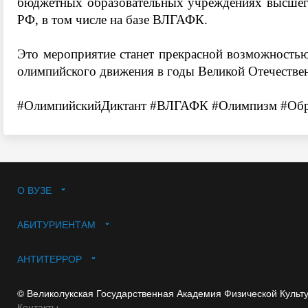
бюджетных образовательных учреждениях высшего
РФ, в том числе на базе ВЛГАФК.
Это мероприятие станет прекрасной возможностью
олимпийского движения в годы Великой Отечествен
#ОлимпийскийДиктант
#ВЛГАФК
#Олимпизм
#Обр
О ВУЗЕ
АБИТУРИЕНТАМ
АНТИТЕРРОР
© Великолукская Государственная Академия Физической Культ
Контакты