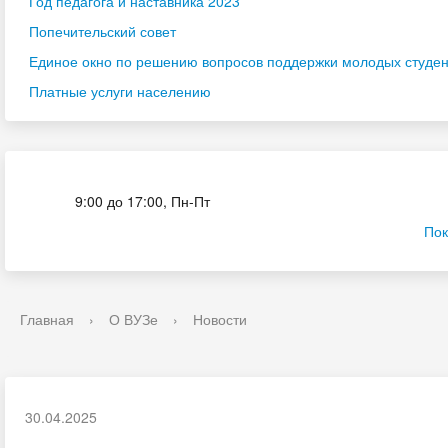
Год педагога и наставника 2023
Попечительский совет
Единое окно по решению вопросов поддержки молодых студенч
Платные услуги населению
Приёмная комиссия
9:00 до 17:00, Пн-Пт
Пок
Главная
›
О ВУЗе
›
Новости
30.04.2025