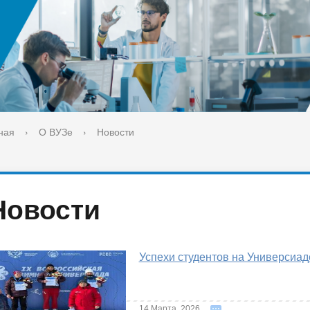
ука
Библиотека
орт-норма жизни
Оценка качества образовани
печительский совет
Единое окно по решению во
поддержки молодых студенч
семей и матерей (отцов) с д
ная
›
О ВУЗе
›
Новости
Новости
Успехи студентов на Универсиад
14 Марта, 2026