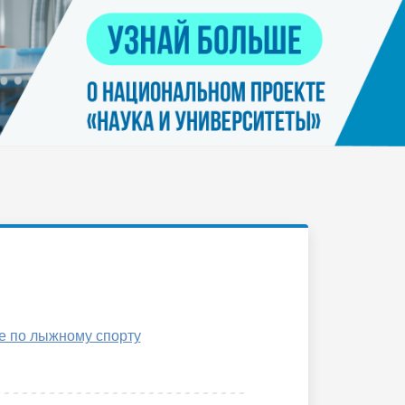
Контакты
я
Нацпроект "Наука и университеты"
просов
Платные услуги населению
еских
етьми
е по лыжному спорту