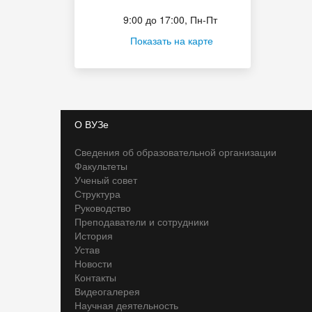
Приёмная комиссия
9:00 до 17:00, Пн-Пт
Показать на карте
О ВУЗе
Сведения об образовательной организации
Факультеты
Ученый совет
Структура
Руководство
Преподаватели и сотрудники
История
Устав
Новости
Контакты
Видеогалерея
Научная деятельность