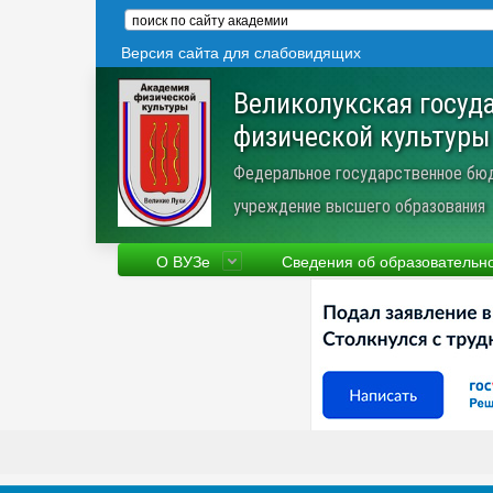
Версия сайта для слабовидящих
Великолукская госуд
физической культуры
Федеральное государственное бю
учреждение высшего образования
О ВУЗе
Сведения об образовательн
Сведения об образовательной
Фа
организации
Ру
Устав
Но
Научная деятельность
Пр
Трудоустройство
Ве