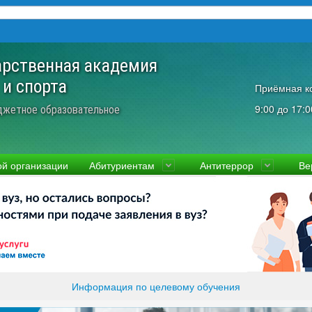
арственная академия
 и спорта
Приёмная к
9:00 до 17:0
джетное образовательное
ой организации
Абитуриентам
Антитеррор
Ве
культеты
Приемная комиссия
Ученый совет
Правовая информаци
Пол
ководство
Стоимость
Преподаватели и сотрудники
Информация прокура
Прав
вости
Видео-экскурсия
Контакты
отиводействие коррупции
Прочие документы
ликолукская Олимпийская академия
Память и слава ВЛГАФК
Информация по целевому обучения