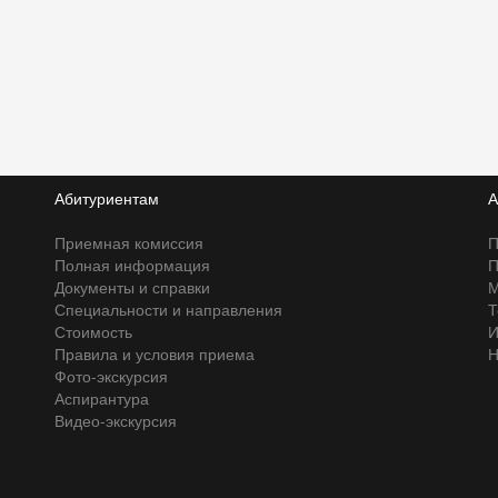
Абитуриентам
А
Приемная комиссия
П
Полная информация
П
Документы и справки
М
Специальности и направления
Т
Стоимость
И
Правила и условия приема
Н
Фото-экскурсия
Аспирантура
Видео-экскурсия