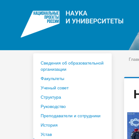
ЦДО
На
Расписание
Сп
Год педагога и наставника 2023
По
Глав
Сведения об образовательной
организации
Факультеты
Ученый совет
Структура
Руководство
Преподаватели и сотрудники
История
Устав