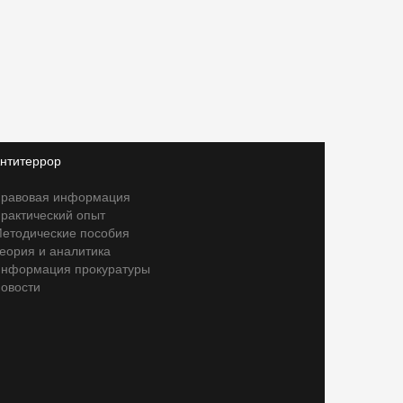
нтитеррор
равовая информация
рактический опыт
етодические пособия
еория и аналитика
нформация прокуратуры
овости