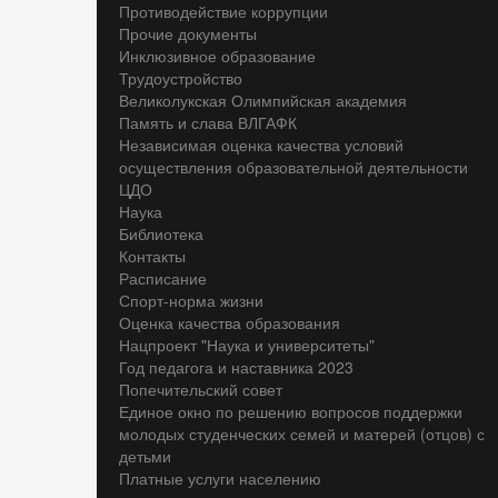
Противодействие коррупции
Прочие документы
Инклюзивное образование
Трудоустройство
Великолукская Олимпийская академия
Память и слава ВЛГАФК
Независимая оценка качества условий
осуществления образовательной деятельности
ЦДО
Наука
Библиотека
Контакты
Расписание
Спорт-норма жизни
Оценка качества образования
Нацпроект "Наука и университеты"
Год педагога и наставника 2023
Попечительский совет
Единое окно по решению вопросов поддержки
молодых студенческих семей и матерей (отцов) с
детьми
Платные услуги населению