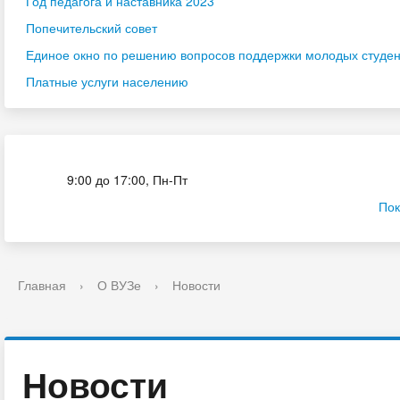
Год педагога и наставника 2023
Попечительский совет
Единое окно по решению вопросов поддержки молодых студенч
Платные услуги населению
Приёмная комиссия
9:00 до 17:00, Пн-Пт
Пок
Главная
›
О ВУЗе
›
Новости
Новости