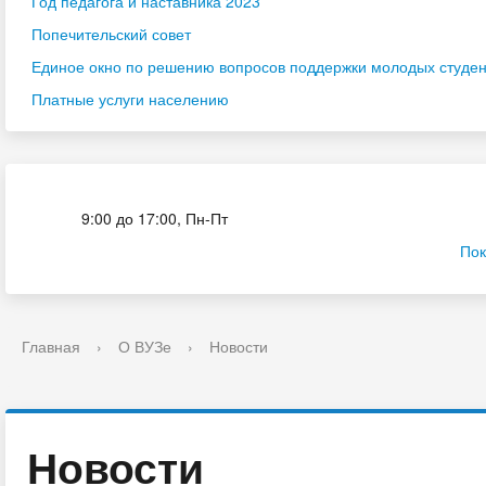
Год педагога и наставника 2023
Попечительский совет
Единое окно по решению вопросов поддержки молодых студенч
Платные услуги населению
Приёмная комиссия
9:00 до 17:00, Пн-Пт
Пок
Главная
›
О ВУЗе
›
Новости
Новости