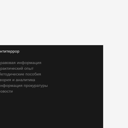
нтитеррор
равовая информация
рактический опыт
етодические пособия
еория и аналитика
нформация прокуратуры
овости