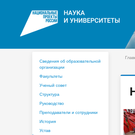
ЦДО
На
Расписание
Сп
Год педагога и наставника 2023
По
Глав
Сведения об образовательной
организации
Факультеты
Ученый совет
Структура
Руководство
Преподаватели и сотрудники
История
Устав