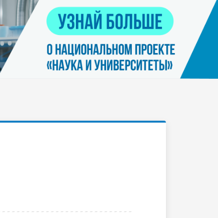
Контакты
я
Нацпроект "Наука и университеты"
просов
Платные услуги населению
еских
етьми