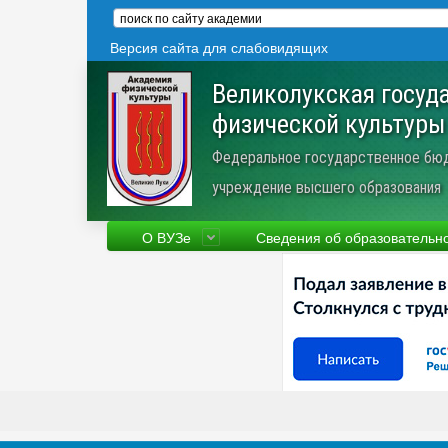
Версия сайта для слабовидящих
Великолукская госуд
физической культуры
Федеральное государственное бю
учреждение высшего образования
О ВУЗе
Сведения об образовательн
Сведения об образовательной
Фа
организации
Ру
Устав
Но
Научная деятельность
Пр
Трудоустройство
Ве