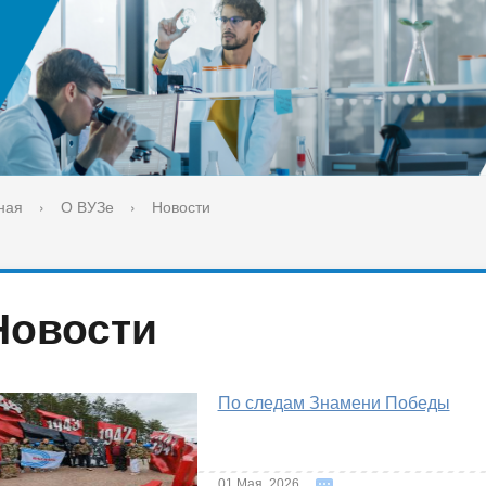
ука
Библиотека
орт-норма жизни
Оценка качества образовани
печительский совет
Единое окно по решению во
поддержки молодых студенч
семей и матерей (отцов) с д
ная
›
О ВУЗе
›
Новости
Новости
По следам Знамени Победы
01 Мая, 2026