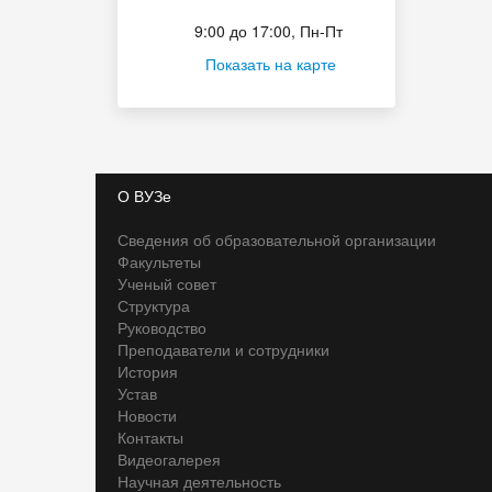
Приёмная комиссия
9:00 до 17:00, Пн-Пт
Показать на карте
О ВУЗе
Сведения об образовательной организации
Факультеты
Ученый совет
Структура
Руководство
Преподаватели и сотрудники
История
Устав
Новости
Контакты
Видеогалерея
Научная деятельность