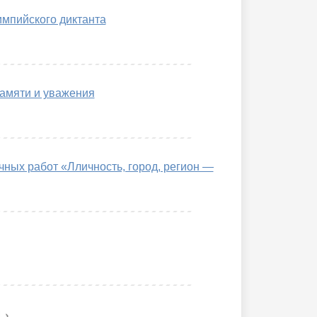
мпийского диктанта
памяти и уважения
чных работ «Лличность, город, регион —
›