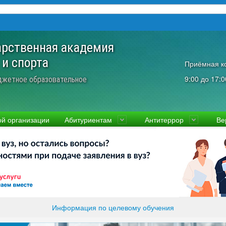
арственная академия
 и спорта
Приёмная к
9:00 до 17:0
джетное образовательное
ой организации
Абитуриентам
Антитеррор
Ве
культеты
Приемная комиссия
Ученый совет
Правовая информаци
Пол
ководство
Стоимость
Преподаватели и сотрудники
Информация прокура
Прав
вости
Видео-экскурсия
Контакты
отиводействие коррупции
Прочие документы
ликолукская Олимпийская академия
Память и слава ВЛГАФК
Информация по целевому обучения