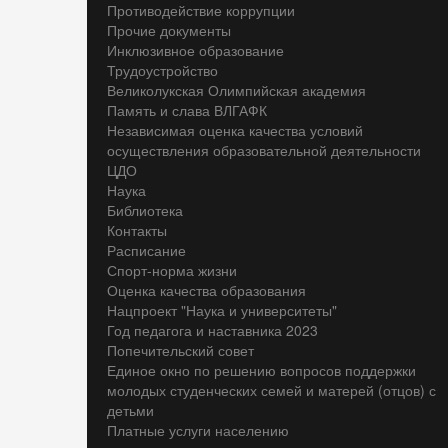
Противодействие коррупции
Прочие документы
Инклюзивное образование
Трудоустройство
Великолукская Олимпийская академия
Память и слава ВЛГАФК
Независимая оценка качества условий
осуществления образовательной деятельности
ЦДО
Наука
Библиотека
Контакты
Расписание
Спорт-норма жизни
Оценка качества образования
Нацпроект "Наука и университеты"
Год педагога и наставника 2023
Попечительский совет
Единое окно по решению вопросов поддержки
молодых студенческих семей и матерей (отцов) с
детьми
Платные услуги населению