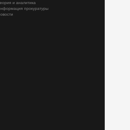
еория и аналитика
нформация прокуратуры
овости