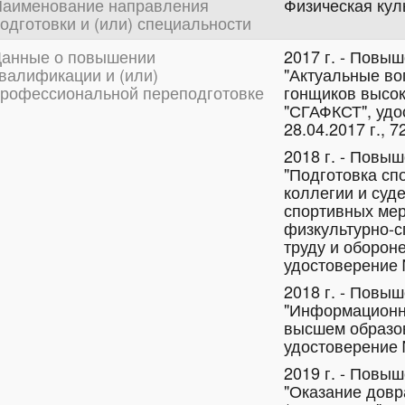
аименование направления
Физическая кул
одготовки и (или) специальности
анные о повышении
2017 г. - Повы
валификации и (или)
"Актуальные во
рофессиональной переподготовке
гонщиков высо
"СГАФКСТ", удо
28.04.2017 г., 7
2018 г. - Повы
"Подготовка сп
коллегии и суд
спортивных мер
физкультурно-с
труду и оборон
удостоверение №
2018 г. - Повы
"Информационн
высшем образо
удостоверение №
2019 г. - Повы
"Оказание дов