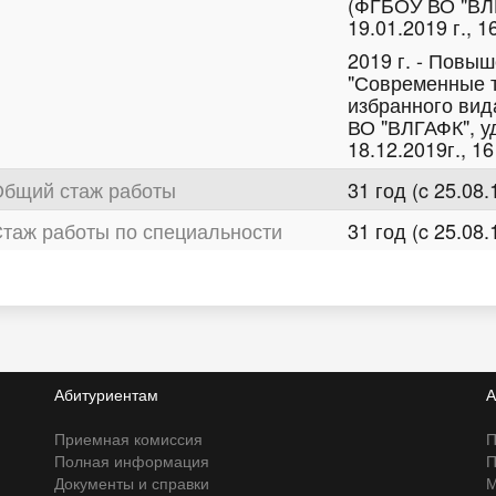
(ФГБОУ ВО "ВЛГ
19.01.2019 г., 1
2019 г. - Повы
"Современные т
избранного вид
ВО "ВЛГАФК", у
18.12.2019г., 16
бщий стаж работы
31 год (c 25.08.
таж работы по специальности
31 год (c 25.08.
Абитуриентам
А
Приемная комиссия
П
Полная информация
П
Документы и справки
М