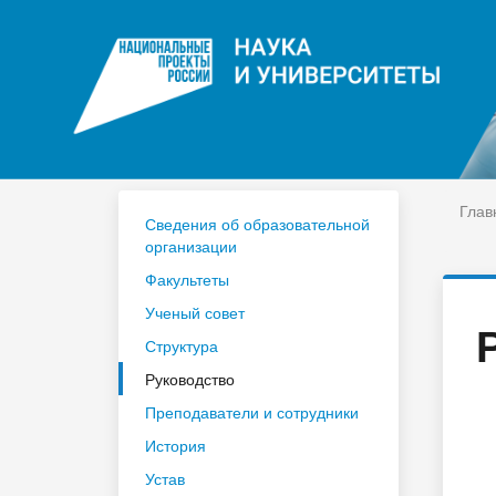
ЦДО
На
Расписание
Сп
Год педагога и наставника 2023
По
Глав
Сведения об образовательной
организации
Факультеты
Ученый совет
Структура
Руководство
Преподаватели и сотрудники
История
Устав