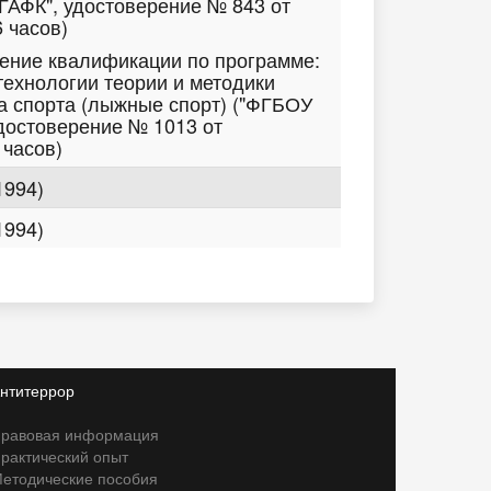
АФК", удостоверение № 843 от
6 часов)
шение квалификации по программе:
ехнологии теории и методики
а спорта (лыжные спорт) ("ФГБОУ
достоверение № 1013 от
 часов)
1994)
1994)
нтитеррор
равовая информация
рактический опыт
етодические пособия