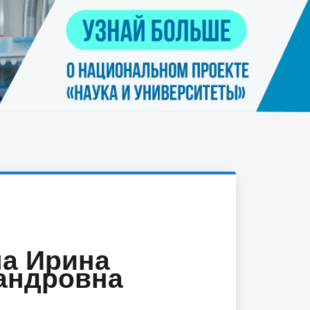
Контакты
я
Нацпроект "Наука и университеты"
просов
Платные услуги населению
еских
етьми
а Ирина
андровна