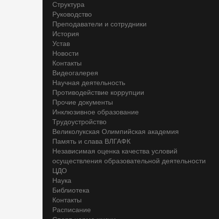
Структура
Руководство
Преподаватели и сотрудники
История
Устав
Новости
Контакты
Видеогалерея
Научная деятельность
Противодействие коррупции
Прочие документы
Инклюзивное образование
Трудоустройство
Великолукская Олимпийская академия
Память и слава ВЛГАФК
Независимая оценка качества условий
осуществления образовательной деятельности
ЦДО
Наука
Библиотека
Контакты
Расписание
Спорт-норма жизни