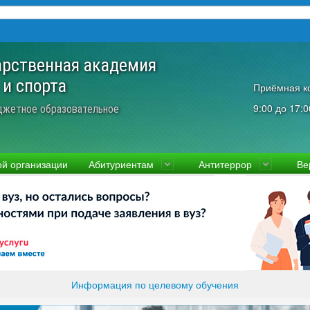
арственная академия
 и спорта
Приёмная к
9:00 до 17:0
джетное образовательное
ой организации
Абитуриентам
Антитеррор
Ве
культеты
Приемная комиссия
Ученый совет
Правовая информаци
Пол
ководство
Стоимость
Преподаватели и сотрудники
Информация прокура
Прав
вости
Видео-экскурсия
Контакты
отиводействие коррупции
Прочие документы
ликолукская Олимпийская академия
Память и слава ВЛГАФК
Информация по целевому обучения