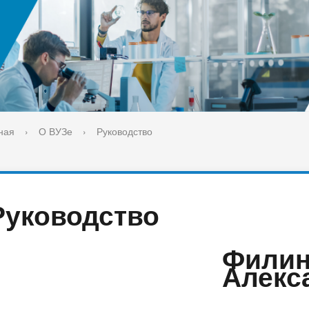
ука
Библиотека
орт-норма жизни
Оценка качества образовани
печительский совет
Единое окно по решению во
поддержки молодых студенч
семей и матерей (отцов) с д
ная
›
О ВУЗе
›
Руководство
Руководство
Филин
Алекс