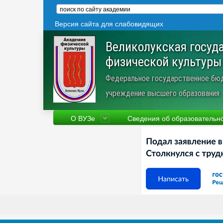
Версия сайта для слабовидящих
Великолукская госуд
физической культуры
Федеральное государственное бю
учреждение высшего образования
О ВУЗе
Сведения об образовательн
Сведения об образовательной
Фа
организации
Ру
Устав
Но
Научная деятельность
Пр
Трудоустройство
Ве