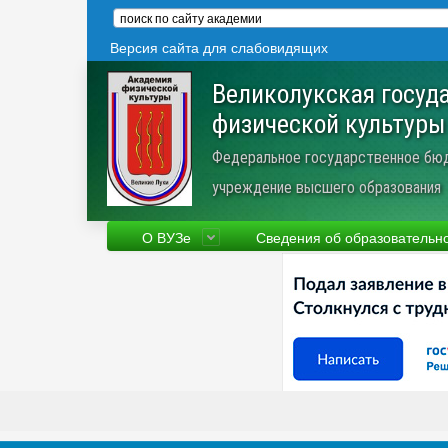
Версия сайта для слабовидящих
Великолукская госуд
физической культуры
Федеральное государственное бю
учреждение высшего образования
О ВУЗе
Сведения об образовательн
Сведения об образовательной
Фа
организации
Ру
Устав
Но
Научная деятельность
Пр
Трудоустройство
Ве