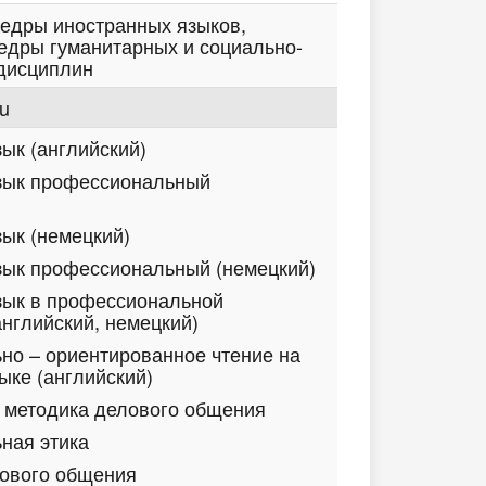
едры иностранных языков,
дры гуманитарных и социально-
дисциплин
ru
ык (английский)
зык профессиональный
ык (немецкий)
зык профессиональный (немецкий)
зык в профессиональной
английский, немецкий)
о – ориентированное чтение на
ыке (английский)
и методика делового общения
ная этика
лового общения