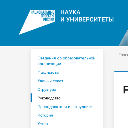
ЦДО
На
Расписание
Сп
Год педагога и наставника 2023
По
Глав
Сведения об образовательной
организации
Факультеты
Ученый совет
Структура
Руководство
Преподаватели и сотрудники
История
Устав