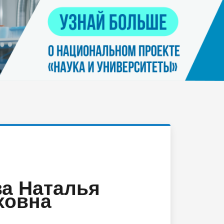
Контакты
я
Нацпроект "Наука и университеты"
просов
Платные услуги населению
еских
етьми
а Наталья
ховна