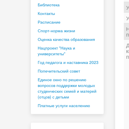
Библиотека
У
Контакты
У
Расписание
Н
Спорт-норма жизни
п
Оценка качества образования
Д
Нацпроект "Наука и
к
университеты"
п
Год педагога и наставника 2023
Попечительский совет
Единое окно по решению
вопросов поддержки молодых
студенческих семей и матерей
(отцов) с детьми
Платные услуги населению