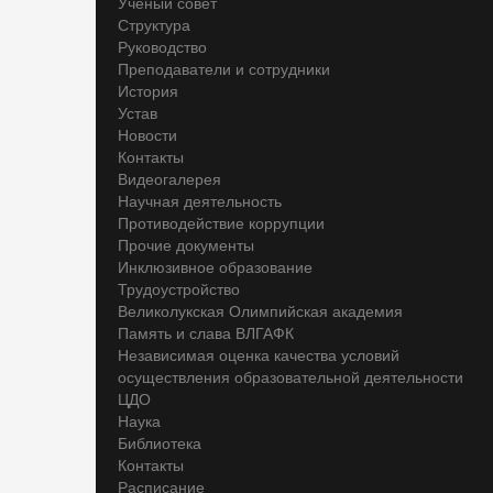
Ученый совет
Структура
Руководство
Преподаватели и сотрудники
История
Устав
Новости
Контакты
Видеогалерея
Научная деятельность
Противодействие коррупции
Прочие документы
Инклюзивное образование
Трудоустройство
Великолукская Олимпийская академия
Память и слава ВЛГАФК
Независимая оценка качества условий
осуществления образовательной деятельности
ЦДО
Наука
Библиотека
Контакты
Расписание