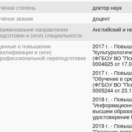
чёная степень
доктор наук
чёное звание
доцент
аименование направления
Английский и н
одготовки и (или) специальности
анные о повышении
2017 г. - Повы
валификации и (или)
"Культурологич
рофессиональной переподготовке
(ФГБОУ ВО "Пск
0004625 от 17.06
2017 г. - Повы
"Обучение в ср
(ФГБОУ ВО "Пск
0005244 от 23.12
2018 г. - Повы
"Информационн
высшем образо
удостоверение №
2019 г. - Повы
"Оказание дов