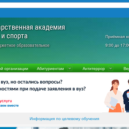
арственная академия
 и спорта
Приёмная к
9:00 до 17:0
джетное образовательное
ой организации
Абитуриентам
Антитеррор
Ве
культеты
Приемная комиссия
Ученый совет
Правовая информаци
Пол
ководство
Стоимость
Преподаватели и сотрудники
Информация прокура
Прав
вости
Видео-экскурсия
Контакты
отиводействие коррупции
Прочие документы
ликолукская Олимпийская академия
Память и слава ВЛГАФК
Информация по целевому обучения