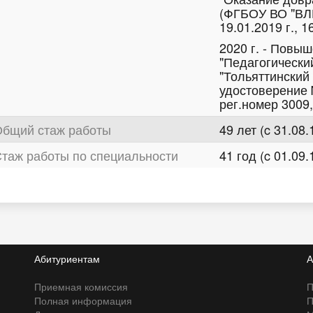
(ФГБОУ ВО "ВЛГ
19.01.2019 г., 1
2020 г. - Повы
"Педагогически
"Тольяттинский
удостоверение 
рег.номер 3009,
бщий стаж работы
49 лет (c 31.08.
таж работы по специальности
41 год (c 01.09.
Абитуриентам
А
Приемная комиссия
П
Полная информация
П