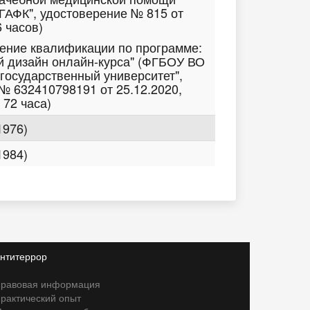
АФК", удостоверение № 815 от
6 часов)
шение квалификации по программе:
й дизайн онлайн-курса" (ФГБОУ ВО
 государственный университет",
№ 632410798191 от 25.12.2020,
 72 часа)
1976)
1984)
нтитеррор
равовая информация
рактический опыт