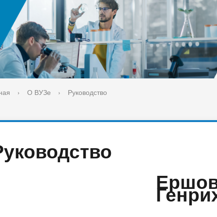
ука
Библиотека
орт-норма жизни
Оценка качества образовани
печительский совет
Единое окно по решению во
поддержки молодых студенч
семей и матерей (отцов) с д
ная
›
О ВУЗе
›
Руководство
Руководство
Ершов
Генри