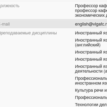
олжность
Профессор каф
профессор кафе
экономических 
-mail
english@vlgafc.
реподаваемые дисциплины
Иностранный яз
Иностранный я
(английский)
Иностранный яз
Иностранный я
Иностранный я
деятельности (
Профессиональн
иностранном яз
Культура речи 
Профессиональ
Технологии де