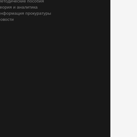
етодические пособия
еория и аналитика
нформация прокуратуры
овости