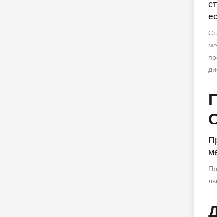
с
е
Ст
ме
пр
ди
Г
П
м
Пр
лы
Д