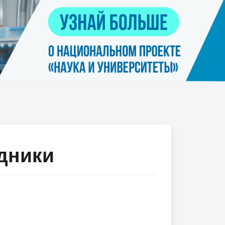
Контакты
я
Нацпроект "Наука и университеты"
просов
Платные услуги населению
еских
етьми
дники