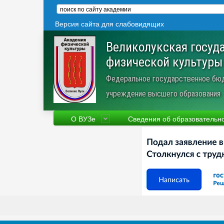
Версия сайта для слабовидящих
Великолукская госуд
физической культуры
Федеральное государственное бю
учреждение высшего образования
О ВУЗе
Сведения об образовательн
Сведения об образовательной
Фа
организации
Ру
Устав
Но
Научная деятельность
Пр
Трудоустройство
Ве