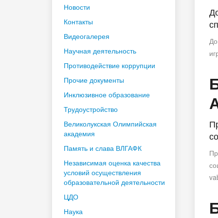
Новости
Д
Контакты
с
Видеогалерея
До
Научная деятельность
иг
Противодействие коррупции
Прочие документы
Инклюзивное образование
Трудоустройство
П
Великолукская Олимпийская
академия
с
Память и слава ВЛГАФК
Пр
Независимая оценка качества
со
условий осуществления
va
образовательной деятельности
ЦДО
Наука