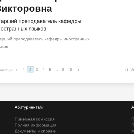
Викторовна
тарший преподаватель кафедры
ностранных языков
арший преподаватель кафедры иностранных
ыков
раницы:
←
1
2
3
4
5
...
9
10
→
11 - 2
Абитуриентам
А
Приемная комиссия
П
Полная информация
П
Документы и справки
М