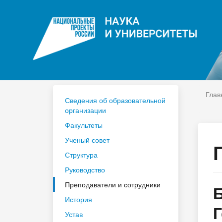
ЦДО
На
Расписание
Сп
Год педагога и наставника 2023
По
Глав
Сведения об образовательной
организации
Факультеты
Ученый совет
Структура
Руководство
Преподаватели и сотрудники
История
Устав