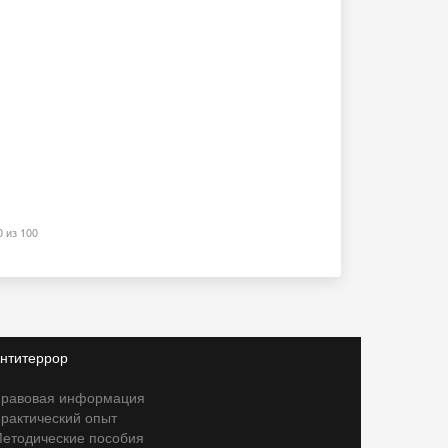
0 из 100
нтитеррор
равовая информация
рактический опыт
етодические пособия