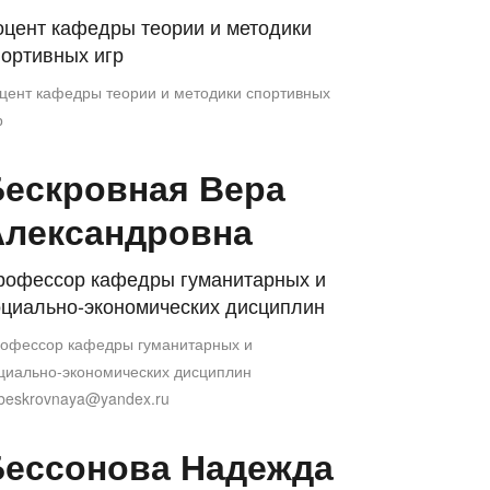
оцент кафедры теории и методики
портивных игр
цент кафедры теории и методики спортивных
р
Бескровная Вера
Александровна
рофессор кафедры гуманитарных и
оциально-экономических дисциплин
офессор кафедры гуманитарных и
циально-экономических дисциплин
beskrovnaya@yandex.ru
Бессонова Надежда