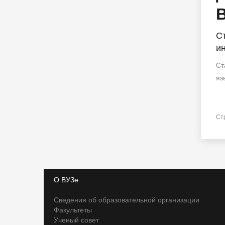
С
и
Ст
яз
Ст
О ВУЗе
Сведения об образовательной организации
Факультеты
Ученый совет