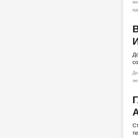
жи
ед
Д
с
До
эк
Г
С
те