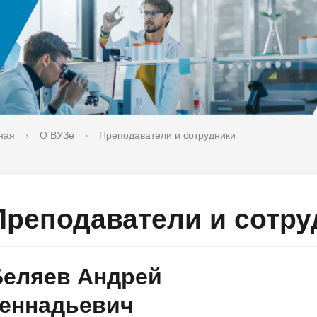
ука
Библиотека
орт-норма жизни
Оценка качества образовани
печительский совет
Единое окно по решению во
поддержки молодых студенч
семей и матерей (отцов) с д
ная
›
О ВУЗе
›
Преподаватели и сотрудники
Преподаватели и сотру
Беляев Андрей
Геннадьевич