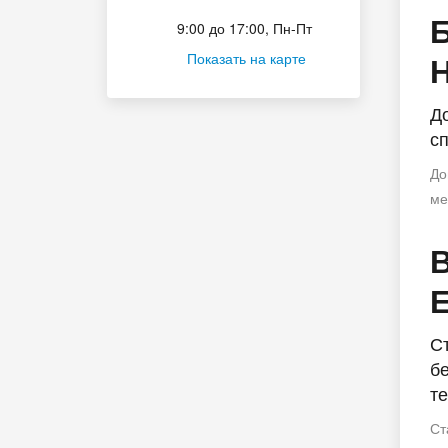
Приёмная комиссия
9:00 до 17:00, Пн-Пт
Показать на карте
Д
с
До
ме
С
б
т
Ст