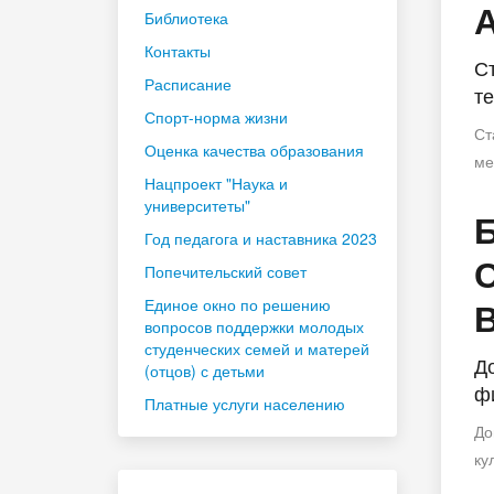
Библиотека
Контакты
С
Расписание
те
Спорт-норма жизни
Ст
Оценка качества образования
ме
Нацпроект "Наука и
университеты"
Год педагога и наставника 2023
Попечительский совет
Единое окно по решению
вопросов поддержки молодых
студенческих семей и матерей
Д
(отцов) с детьми
фи
Платные услуги населению
До
ку