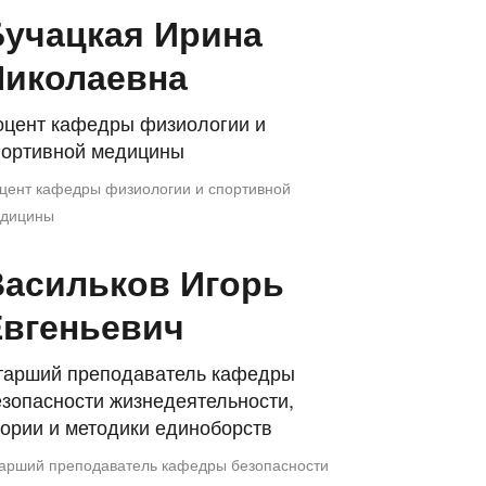
Бучацкая Ирина
Николаевна
оцент кафедры физиологии и
портивной медицины
цент кафедры физиологии и спортивной
дицины
Васильков Игорь
Евгеньевич
тарший преподаватель кафедры
езопасности жизнедеятельности,
еории и методики единоборств
арший преподаватель кафедры безопасности