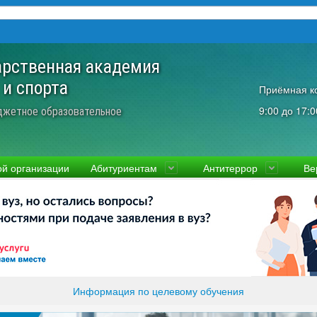
арственная академия
 и спорта
Приёмная к
9:00 до 17:0
джетное образовательное
ой организации
Абитуриентам
Антитеррор
Ве
культеты
Приемная комиссия
Ученый совет
Правовая информаци
Пол
ководство
Стоимость
Преподаватели и сотрудники
Информация прокура
Прав
вости
Видео-экскурсия
Контакты
отиводействие коррупции
Прочие документы
ликолукская Олимпийская академия
Память и слава ВЛГАФК
Информация по целевому обучения