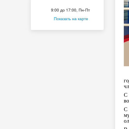
Приёмная комиссия
9:00 до 17:00, Пн-Пт
Показать на карте
го
чл
С
во
С 
м
ол