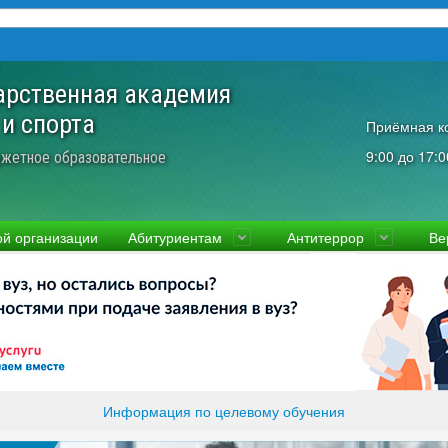
арственная академия
 и спорта
Приёмная к
9:00 до 17:0
жетное образовательное
ой организации
Абитуриентам
Антитеррор
Ве
культеты
Приемная комиссия
Ученый совет
Правовая информаци
Пол
ководство
Стоимость
Преподаватели и сотрудники
Информация прокура
Прав
вости
Видео-экскурсия
Контакты
отиводействие коррупции
Прочие документы
ликолукская Олимпийская академия
Память и слава ВЛГАФК
Информация по целевому обучения