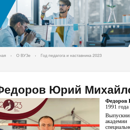
ука
Библиотека
орт-норма жизни
Оценка качества образовани
печительский совет
Единое окно по решению во
поддержки молодых студенч
семей и матерей (отцов) с д
ная
›
О ВУЗе
›
Год педагога и наставника 2023
Федоров Юрий Михайл
Федоров
1991 года
Выпускни
академии
специальн