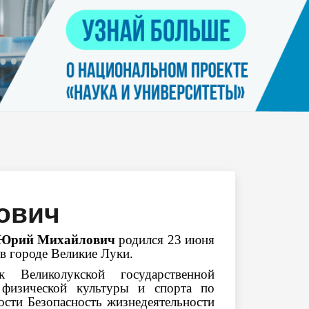
Контакты
я
Нацпроект "Наука и университеты"
просов
Платные услуги населению
еских
етьми
ович
 Юрий Михайлович
родился 23 июня
 в городе Великие Луки.
к Великолукской государственной
 физической культуры и спорта по
ости Безопасность жизнедеятельности