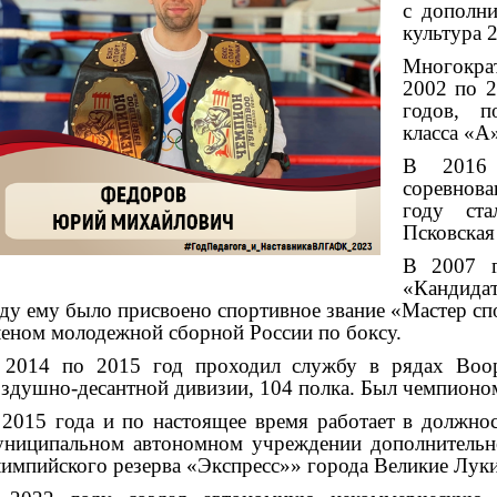
с дополни
культура 2
Многокра
2002 по 
годов, п
класса «А
В 2016 
соревнова
году ста
Псковская 
В 2007 г
«Кандидат
ду ему было присвоено спортивное звание «Мастер сп
еном молодежной сборной России по боксу.
 2014 по 2015 год проходил службу в рядах Воо
здушно-десантной дивизии, 104 полка. Был чемпионо
2015 года и по настоящее время работает в должнос
униципальном автономном учреждении дополнительн
импийского резерва «Экспресс»» города Великие Луки