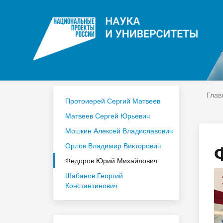
ЦДО
На
Расписание
Сп
Год педагога и наставника 2023
По
Глав
Протоиерей Сергий Матвеев
Матвеев Сергей Юрьевич
Мошкин Алексей Владиславович
Орлов Владимир Викторович
Федоров Юрий Михайлович
Шабанов Георгий
Константинович