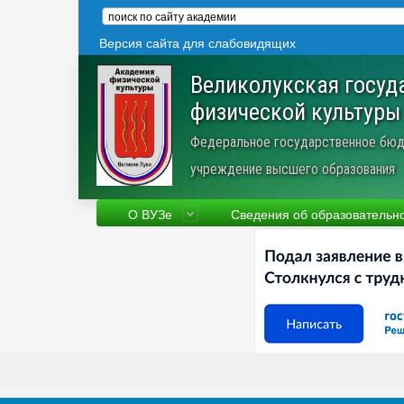
Версия сайта для слабовидящих
Великолукская госуд
физической культуры
Федеральное государственное бюд
учреждение высшего образования
О ВУЗе
Сведения об образовательн
Сведения об образовательной
Фа
организации
Ру
Устав
Но
Научная деятельность
Пр
Трудоустройство
Ве