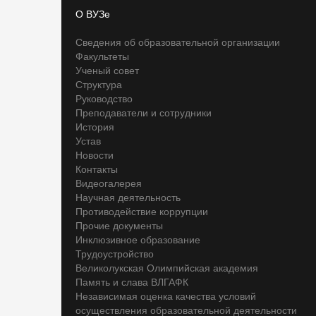
О ВУЗе
Сведения об образовательной организации
Факультеты
Ученый совет
Структура
Руководство
Преподаватели и сотрудники
История
Устав
Новости
Контакты
Видеогалерея
Научная деятельность
Противодействие коррупции
Прочие документы
Инклюзивное образование
Трудоустройство
Великолукская Олимпийская академия
Память и слава ВЛГАФК
Независимая оценка качества условий
осуществления образовательной деятельности