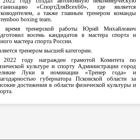
 2022 году создал автономную некоммерческую
рганизацию «СпортДляВсех60», где является
уководителем, а также главным тренером команды
remboo boxing team.
а время тренерской работы Юрий Михайлович
одготовил восемь кандидатов в мастера спорта и
ного мастера спорта России.
ляется тренером высшей категории.
 2022 году награжден грамотой Комитета по
изич
еской культуре и спорту Администрации город
еликие Луки в номинации «Тренер года» и
лагодарностью губернатора Псковской области за
сокие достижения в области физической культуры и
орта.