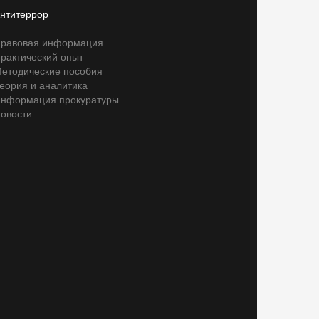
нтитеррор
равовая информация
рактический опыт
етодические пособия
еория и аналитика
нформация прокуратуры
овости