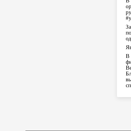
В
о
р
#y
З
п
од
Яв
В
ф
В
Б
вы
сп