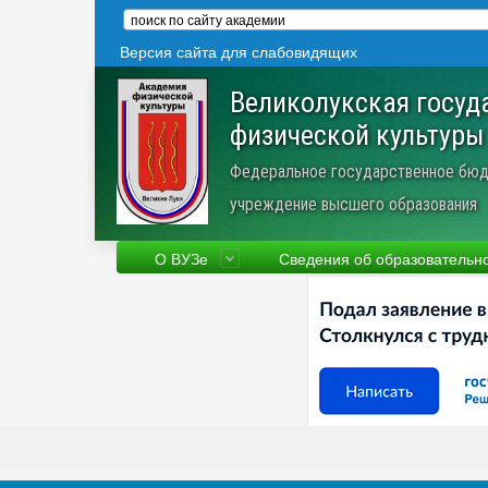
Версия сайта для слабовидящих
Великолукская госуд
физической культуры
Федеральное государственное бюд
учреждение высшего образования
О ВУЗе
Сведения об образовательн
Сведения об образовательной
Фа
организации
Ру
Устав
Но
Научная деятельность
Пр
Трудоустройство
Ве