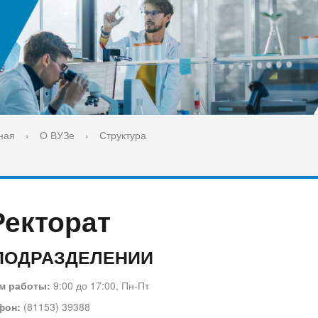
ука
Библиотека
орт-норма жизни
Оценка качества образовани
печительский совет
Единое окно по решению во
поддержки молодых студенч
семей и матерей (отцов) с д
ная
›
О ВУЗе
›
Структура
Ректорат
ПОДРАЗДЕЛЕНИИ
м работы:
9:00 до 17:00, Пн-Пт
фон:
(81153) 39388