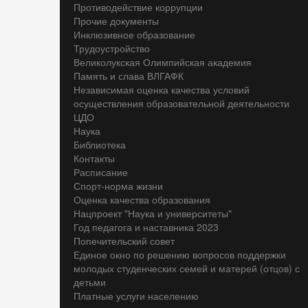
Противодействие коррупции
Прочие документы
Инклюзивное образование
Трудоустройство
Великолукская Олимпийская академия
Память и слава ВЛГАФК
Независимая оценка качества условий
осуществления образовательной деятельности
ЦДО
Наука
Библиотека
Контакты
Расписание
Спорт-норма жизни
Оценка качества образования
Нацпроект "Наука и университеты"
Год педагога и наставника 2023
Попечительский совет
Единое окно по решению вопросов поддержки
молодых студенческих семей и матерей (отцов) с
детьми
Платные услуги населению