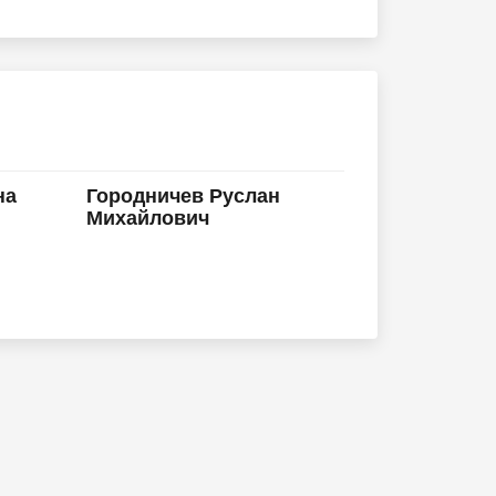
на
Городничев Руслан
Михайлович