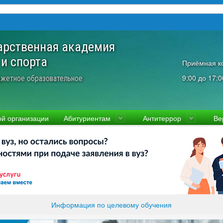
арственная академия
 и спорта
Приёмная к
9:00 до 17:0
жетное образовательное
ой организации
Абитуриентам
Антитеррор
Ве
культеты
Приемная комиссия
Ученый совет
Правовая информаци
Пол
ководство
Стоимость
Преподаватели и сотрудники
Информация прокура
Прав
вости
Видео-экскурсия
Контакты
отиводействие коррупции
Прочие документы
ликолукская Олимпийская академия
Память и слава ВЛГАФК
Информация по целевому обучения