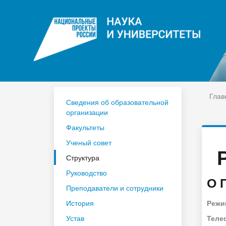
ЦДО
На
Расписание
Сп
Год педагога и наставника 2023
По
Глав
Сведения об образовательной
организации
Факультеты
Ученый совет
Структура
Руководство
О 
Преподаватели и сотрудники
История
Режи
Устав
Теле