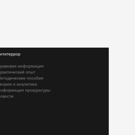
нтитеррор
равовая информация
рактический опыт
етодические пособия
еория и аналитика
нформация прокуратуры
овости