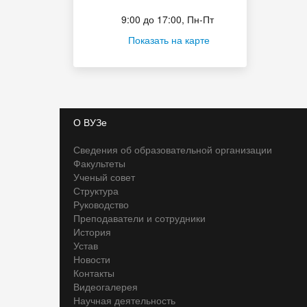
Приёмная комиссия
9:00 до 17:00, Пн-Пт
Показать на карте
О ВУЗе
Сведения об образовательной организации
Факультеты
Ученый совет
Структура
Руководство
Преподаватели и сотрудники
История
Устав
Новости
Контакты
Видеогалерея
Научная деятельность