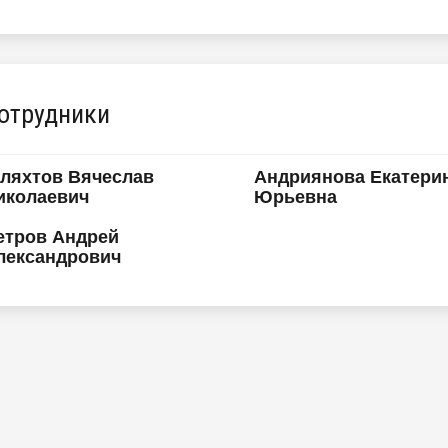
отрудники
ляхтов Вячеслав
Андриянова Екатери
иколаевич
Юрьевна
етров Андрей
лександрович