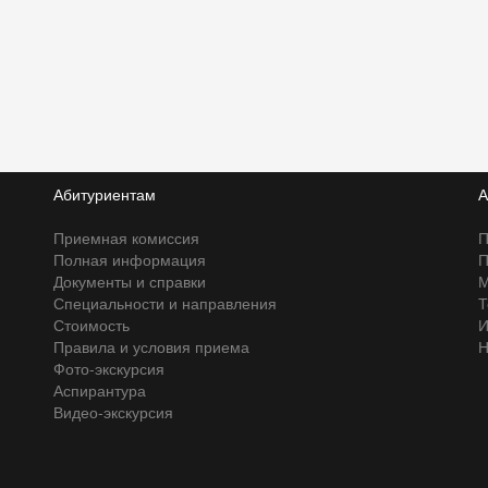
Абитуриентам
А
Приемная комиссия
П
Полная информация
П
Документы и справки
М
Специальности и направления
Т
Стоимость
И
Правила и условия приема
Н
Фото-экскурсия
Аспирантура
Видео-экскурсия