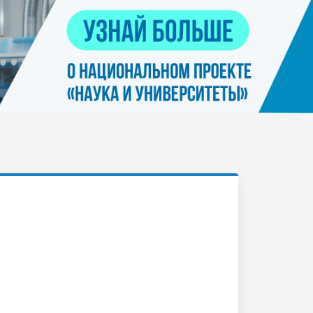
Контакты
я
Нацпроект "Наука и университеты"
просов
Платные услуги населению
еских
етьми