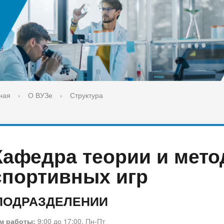
ука
Библиотека
орт-норма жизни
Оценка качества образовани
печительский совет
Единое окно по решению во
поддержки молодых студенч
семей и матерей (отцов) с д
ная
›
О ВУЗе
›
Структура
Кафедра теории и мето
спортивных игр
ПОДРАЗДЕЛЕНИИ
м работы:
9:00 до 17:00, Пн-Пт