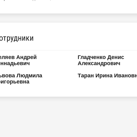
отрудники
еляев Андрей
Гладченко Денис
еннадьевич
Александрович
ьвова Людмила
Таран Ирина Иванов
ригорьевна