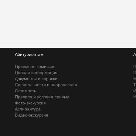
Абитуриентам
А
Приемная комиссия
П
Полная информация
П
Документы и справки
М
Специальности и направления
Т
Стоимость
И
Правила и условия приема
Н
Фото-экскурсия
Аспирантура
Видео-экскурсия