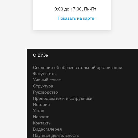
Приёмная комиссия
9:00 до 17:00, Пн-Пт
Показать на карте
О ВУЗе
Сведения об образовательной организации
Факультеты
Ученый совет
Структура
Руководство
Преподаватели и сотрудники
История
Устав
Новости
Контакты
Видеогалерея
Научная деятельность