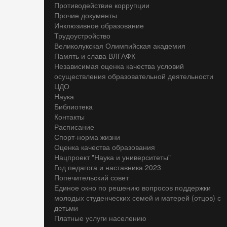
Противодействие коррупции
Прочие документы
Инклюзивное образование
Трудоустройство
Великолукская Олимпийская академия
Память и слава ВЛГАФК
Независимая оценка качества условий
осуществления образовательной деятельности
ЦДО
Наука
Библиотека
Контакты
Расписание
Спорт-норма жизни
Оценка качества образования
Нацпроект "Наука и университеты"
Год педагога и наставника 2023
Попечительский совет
Единое окно по решению вопросов поддержки
молодых студенческих семей и матерей (отцов) с
детьми
Платные услуги населению