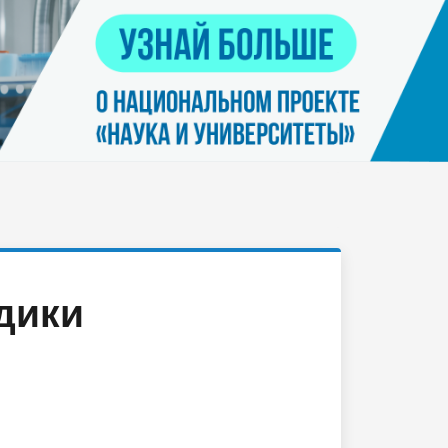
Контакты
я
Нацпроект "Наука и университеты"
просов
Платные услуги населению
еских
етьми
дики