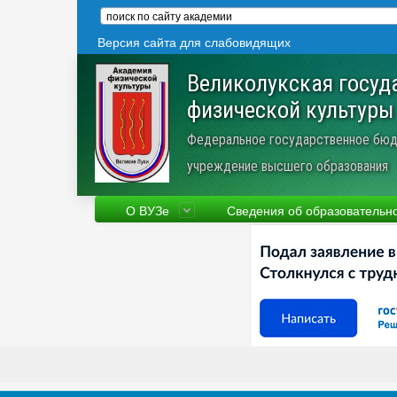
Версия сайта для слабовидящих
Великолукская госуд
физической культуры
Федеральное государственное бюд
учреждение высшего образования
О ВУЗе
Сведения об образовательн
Сведения об образовательной
Фа
организации
Ру
Устав
Но
Научная деятельность
Пр
Трудоустройство
Ве