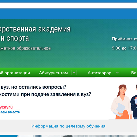
арственная академия
 и спорта
Приёмная к
9:00 до 17:0
жетное образовательное
ой организации
Абитуриентам
Антитеррор
Ве
культеты
Приемная комиссия
Ученый совет
Правовая информаци
Пол
ководство
Стоимость
Преподаватели и сотрудники
Информация прокура
Прав
вости
Видео-экскурсия
Контакты
отиводействие коррупции
Прочие документы
ликолукская Олимпийская академия
Память и слава ВЛГАФК
Информация по целевому обучения