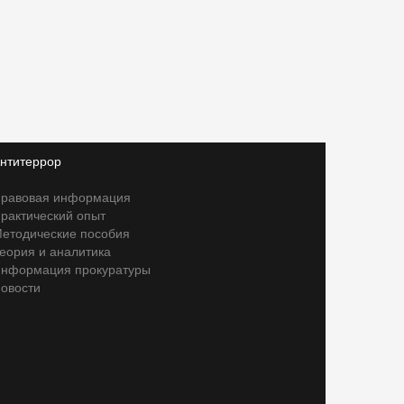
нтитеррор
равовая информация
рактический опыт
етодические пособия
еория и аналитика
нформация прокуратуры
овости