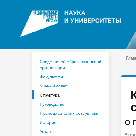
ЦДО
На
Расписание
Сп
Год педагога и наставника 2023
По
Глав
Сведения об образовательной
организации
Факультеты
Ученый совет
Структура
Руководство
Преподаватели и сотрудники
О 
История
Устав
Режи