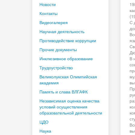
Новости
19
ка
Контакты
(1
Видеогалерея
С 
до
Научная деятельность
Вс
Противодействие коррупции
яз
Св
Прочие документы
Дю
Инклюзивное образование
В 
со
Трудоустройство
пр
Великолукская Олимпийская
му
академия
вы
Пр
Память и слава ВЛГАФК
ру
Независимая оценка качества
ра
условий осуществления
ко
образовательной деятельности
ко
ст
ЦДО
Вс
Наука
вы