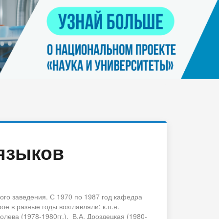
Контакты
я
Нацпроект "Наука и университеты"
просов
Платные услуги населению
еских
етьми
языков
го заведения. С 1970 по 1987 год кафедра
е в разные годы возглавляли: к.п.н.
голева (1978-1980гг.), В.А. Дроздецкая (1980-