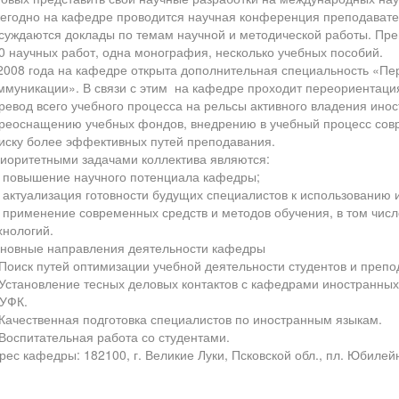
егодно на кафедре проводится научная конференция преподавател
суждаются доклады по темам научной и методической работы. Пр
0 научных работ, одна монография, несколько учебных пособий.
2008 года на кафедре открыта дополнительная специальность «П
ммуникации». В связи с этим на кафедре проходит переориентация
ревод всего учебного процесса на рельсы активного владения ино
реоснащению учебных фондов, внедрению в учебный процесс совр
иску более эффективных путей преподавания.
иоритетными задачами коллектива являются:
повышение научного потенциала кафедры;
актуализация готовности будущих специалистов к использованию и
применение современных средств и методов обучения, в том чис
хнологий.
новные направления деятельности кафедры
 Поиск путей оптимизации учебной деятельности студентов и препо
 Установление тесных деловых контактов с кафедрами иностранных
УФК.
 Качественная подготовка специалистов по иностранным языкам.
 Воспитательная работа со студентами.
рес кафедры: 182100, г. Великие Луки, Псковской обл., пл. Юбилейна