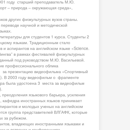
2001 году старший преподаватель М.Ю.
орт – природа – окружающая среда»,
ов других физкультурных вузов страны.
переводе научной и методической
зыках.
итературы для студентов 1 курса. Студенты 2
мецкому языкам. Традиционным стало
 и аспирантов на английском языке «Science.
“Лингва” в рамках фестивалей физкультурных
озданный под руководством М.Ю. Васильевой.
ие профессионального облика
 - за презентацию видеофильма «Спортивный
а). В 2003 году видеофильм о фрагменте
дра была удостоена 3 места за видеофильм
).
 преодоления языкового барьера, усиления
, кафедра иностранных языков принимает
спирантов и молодых ученых на английском
тся группа представителей ВЛГАФК, которые
х за рубежом.
рантов, владеющих иностранными языками и
чных встречах и конференциях.