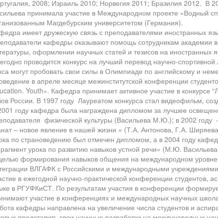
ртугалия, 2008; Израиль 2010; Норвегия 2011; Бразилия 2012. В 
сильева принимала участие в Международном проекте «Водный сп
ганизованным Магдебурским университетом (Германия).
федра имеет дружескую связь с преподавателями иностранных язык
еподаватели кафедры оказывают помощь сотрудникам академии в 
тературы, оформлении научных статей и тезисов на иностранных я
егодно проводится конкурс на лучший перевод научно-спортивной л
рса могут пробовать свои силы в Олимпиаде по английскому и не
оведение в апреле месяце межинститутской конференции студентов
ucation. Youth». Кафедра принимает активное участие в конкурсе 
зов России. В 1997 году Лауреатом конкурса стал видеофильм, с
2001 году кафедра была награждена дипломом за лучшее освещен
еподавателя физической культуры (Васильева М.Ю.); в 2002 году
нат – новое явление в нашей жизни » (Т.А. Антонова, Г.А. Ширяев
ока по страноведению был отмечен дипломом, а в 2004 году кафе
рагмент урока по развитию навыков устной речи» (М.Ю. Васильева
целью формирования навыков общения на международном уровне,
теграции ВЛГАФК с Российскими и международными учреждениями
астие в ежегодной научно-практической конференции студентов, а
ыке в РГУФКиСТ. По результатам участия в конференции формируе
инимают участие в конференциях и международных научных школа
бота кафедры направлена на увеличение числа студентов и аспи
товых представить свои научные разработки на международных нау