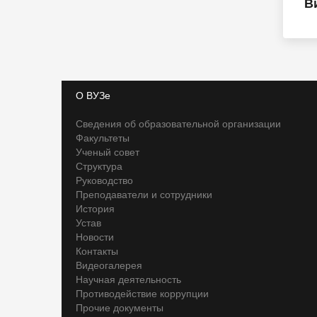
В
О ВУЗе
Сведения об образовательной организации
Факультеты
Ученый совет
Структура
Руководство
Преподаватели и сотрудники
История
Устав
Новости
Контакты
Видеогалерея
Научная деятельность
Противодействие коррупции
Прочие документы