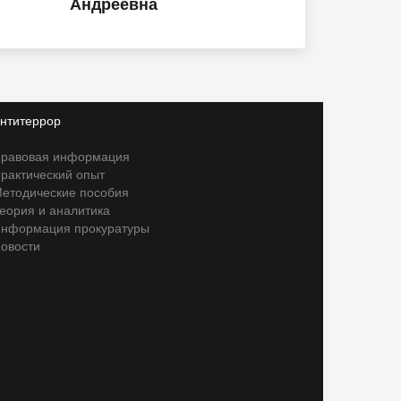
Андреевна
нтитеррор
равовая информация
рактический опыт
етодические пособия
еория и аналитика
нформация прокуратуры
овости