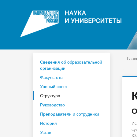
ЦДО
На
Расписание
Сп
Год педагога и наставника 2023
По
Глав
Сведения об образовательной
организации
Факультеты
Ученый совет
Структура
Руководство
О
Преподаватели и сотрудники
История
Ис
су
Устав
Ю.