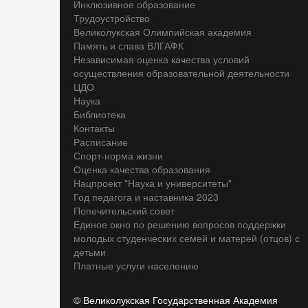
Инклюзивное образование
Трудоустройство
Великолукская Олимпийская академия
Память и слава ВЛГАФК
Независимая оценка качества условий
осуществления образовательной деятельности
ЦДО
Наука
Библиотека
Контакты
Расписание
Спорт-норма жизни
Оценка качества образования
Нацпроект "Наука и университеты"
Год педагога и наставника 2023
Попечительский совет
Единое окно по решению вопросов поддержки
молодых студенческих семей и матерей (отцов) с
детьми
Платные услуги населению
© Великолукская Государственная Академия