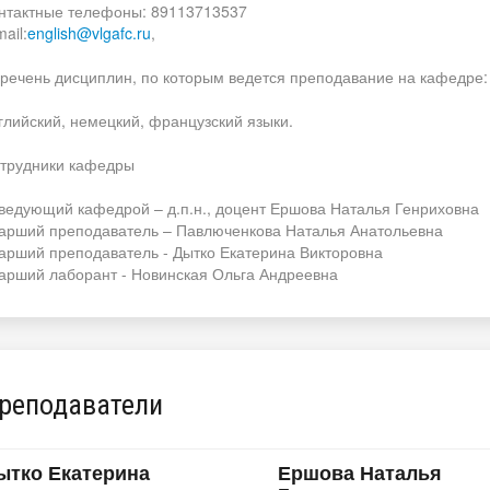
нтактные телефоны: 89113713537
ail:
english@vlgafc.ru
,
речень дисциплин, по которым ведется преподавание на кафедре:
глийский, немецкий, французский языки.
трудники кафедры
ведующий кафедрой – д.п.н., доцент Ершова Наталья Генриховна
арший преподаватель – Павлюченкова Наталья Анатольевна
арший преподаватель - Дытко Екатерина Викторовна
арший лаборант - Новинская Ольга Андреевна
реподаватели
ытко Екатерина
Ершова Наталья