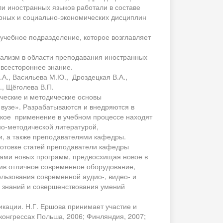
ли иностранных языков работали в составе
рных и социально-экономических дисциплин
 учебное подразделение, которое возглавляет
нализм в области преподавания иностранных
 всестороннее знание.
.А., Васильева М.Ю., Дроздецкая В.А.,
., Щёголева В.П.
ческие и методические основы
вузе». Разрабатываются и внедряются в
окое применение в учебном процессе находят
о-методической литературой,
, а также преподавателями кафедры.
готовке статей преподаватели кафедры
ами новых программ, предвосхищая новое в
чив отличное современное оборудование,
ьзования современной аудио-, видео- и
я знаний и совершенствования умений
кации. Н.Г. Ершова принимает участие и
онгрессах Польша, 2006; Финляндия, 2007;