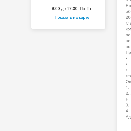
Приёмная комиссия
Еж
9:00 до 17:00, Пн-Пт
об
Показать на карте
20
С 
ко
пе
пе
по
Пр
• 
• 
• 
те
Ос
1.
2.
РГ
3.
4.
Ад