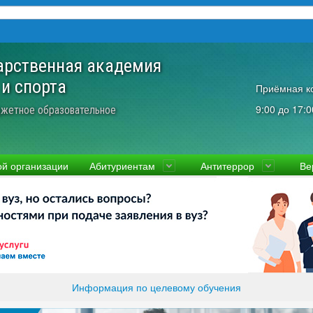
арственная академия
 и спорта
Приёмная к
9:00 до 17:0
жетное образовательное
ой организации
Абитуриентам
Антитеррор
Ве
культеты
Приемная комиссия
Ученый совет
Правовая информаци
Пол
ководство
Стоимость
Преподаватели и сотрудники
Информация прокура
Прав
вости
Видео-экскурсия
Контакты
отиводействие коррупции
Прочие документы
ликолукская Олимпийская академия
Память и слава ВЛГАФК
Информация по целевому обучения