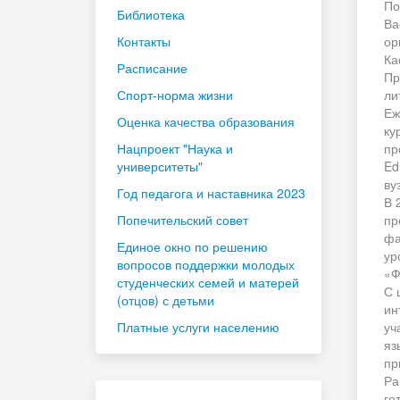
По
Библиотека
Ва
Контакты
ор
Ка
Расписание
Пр
Спорт-норма жизни
ли
Еж
Оценка качества образования
ку
Нацпроект "Наука и
пр
университеты"
Ed
ву
Год педагога и наставника 2023
В 
Попечительский совет
пр
фа
Единое окно по решению
ур
вопросов поддержки молодых
«Ф
студенческих семей и матерей
С 
(отцов) с детьми
ин
Платные услуги населению
уч
яз
пр
Ра
го