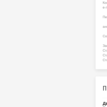
Ко
e-m
Пе
ан
Со
За
Ст
Ст
Ст
П
Д