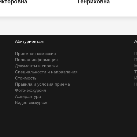
икторовна
Генриховна
Абитуриентам
А
Приемная комиссия
П
Полная информация
П
Документы и справки
М
Специальности и направления
Т
Стоимость
И
Правила и условия приема
Н
Фото-экскурсия
Аспирантура
Видео-экскурсия