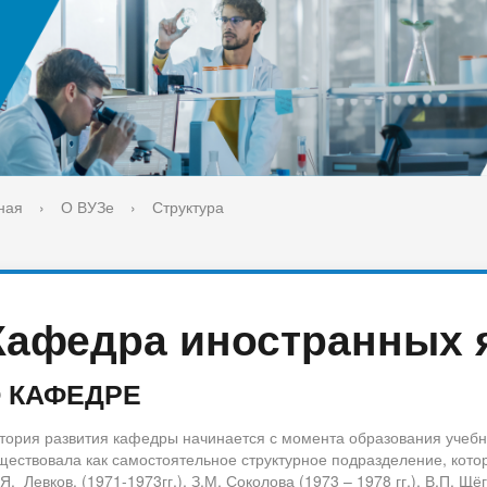
ука
Библиотека
орт-норма жизни
Оценка качества образовани
печительский совет
Единое окно по решению во
поддержки молодых студенч
семей и матерей (отцов) с д
ная
›
О ВУЗе
›
Структура
Кафедра иностранных 
 КАФЕДРЕ
тория развития кафедры начинается с момента образования учебно
ществовала как самостоятельное структурное подразделение, которо
Я. Левков. (1971-1973гг.), З.М. Соколова (1973 – 1978 гг.), В.П. Щё