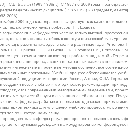
83), С.В. Баглай (1983-1986гг.). С 1987 по 2006 годы преподавате
федры педагогических дисциплин (1987-1993) и кафедры гуманита
993-2006).
декабря 2006 года кафедра вновь существует как самостоятельное
ктор педагогических наук, профессор Н.Г. Ершова.
е годы коллектив кафедры отличает не только высокий профессио
ыков, но также истинная любовь к спорту и физической культуре, их
ой вклад в развитие кафедры внесли в различные годы: Антонова Т
бина Н.Е., Ершова Н.Г., Иванова Е.Ф., Сотникова И., Соколова З.М
настоящее время коллектив кафедры работает над темой «Теорети
вершенствования преподавания иностранных языков в неязыковом 
актику интенсивные и проектные методы обучения, все более шир
льтимедийные программы. Учебный процесс обеспечивается учебн
пускаемой ведущими методистами России, Англии, США, Германии
и создании новых учебных и методических рекомендаций, при под
ководствуются современными методическими тенденциями, проект
звитии методической науки и связанных с ней смежных наук. Полу
ллектив кафедры разрабатывает новые методические приемы испол
мпьютерной техники для улучшения учебного процесса, углублени
удентов по иностранному языку.
е преподаватели кафедры регулярно проходят повышение квалифи
ступает с научными докладами на международных конференциях, к