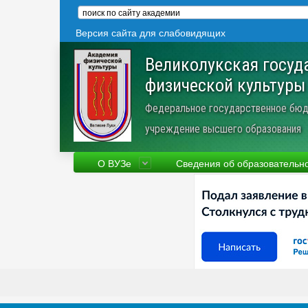
Версия сайта для слабовидящих
Великолукская госуд
физической культуры
Федеральное государственное бюд
учреждение высшего образования
О ВУЗе
Сведения об образовательн
Сведения об образовательной
Фа
организации
Ру
Устав
Но
Научная деятельность
Пр
Трудоустройство
Ве