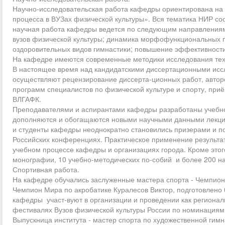
Научно-исследовательская работа кафедры ориентирована на
процесса в ВУЗах физической культуры». Вся тематика НИР со
научная работа кафедры ведется по следующим направлениям:
вузов физической культуры; динамика морфофункциональных п
оздоровительных видов гимнастики; повышение эффективности 
На кафедре имеются современные методики исследования техн
В настоящее время над кандидатскими диссертационными иссл
осуществляют рецензирование диссерта-ционных работ, автор
программ специалистов по физической культуре и спорту, при
ВЛГАФК.
Преподавателями и аспирантами кафедры разработаны учебно
дополняются и обогащаются новыми научными данными лекци
и студенты кафедры неоднократно становились призерами и п
Российских конференциях. Практическое применение результа
учебном процессе кафедры и организациях города. Кроме это
монографии, 10 учебно-методических по-собий и более 200 на
Спортивная работа.
На кафедре обучались заслуженные мастера спорта - Чемпион
Чемпион Мира по акробатике Куралесов Виктор, подготовлено 
кафедры участ-вуют в организации и проведении как регионал
фестивалях Вузов физической культуры России по номинациям 
Выпускница института - мастер спорта по художественной гим