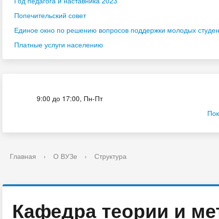
Год педагога и наставника 2023
Попечительский совет
Единое окно по решению вопросов поддержки молодых студенч
Платные услуги населению
Приёмная комиссия
9:00 до 17:00, Пн-Пт
Пок
Главная
›
О ВУЗе
›
Структура
Кафедра теории и ме