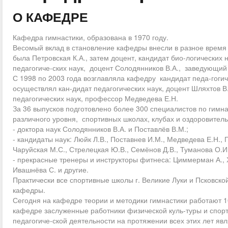
О КАФЕДРЕ
Кафедра гимнастики, образована в 1970 году.
Весомый вклад в становление кафедры внесли в разное врем
была Петровская К.А., затем доцент, кандидат био-логических
педагогиче-ских наук, доцент Солодянников В.А., заведующ
С 1998 по 2003 года возглавляла кафедру кандидат педа-гогич
осуществлял кан-дидат педагогических наук, доцент Шляхтов 
педагогических наук, профессор Медведева Е.Н.
За 36 выпусков подготовлено более 300 специалистов по гимн
различного уровня, спортивных школах, клубах и оздоровитель
- доктора наук Солодянников В.А. и Поставлёв В.М.;
- кандидаты наук: Люйк Л.В., Поставнев И.М., Медведева Е.Н., 
Чаруйская М.С., Стрелецкая Ю.В., Семёнов Д.В., Туманова О.И.
- прекрасные тренеры и инструкторы фитнеса: Циммерман А., Х
Ивашнёва С. и другие.
Практически все спортивные школы г. Великие Луки и Псковск
кафедры.
Сегодня на кафедре теории и методики гимнастики работают 1
кафедре заслуженные работники физической куль-туры и спор
педагогиче-ской деятельности на протяжении всех этих лет явл