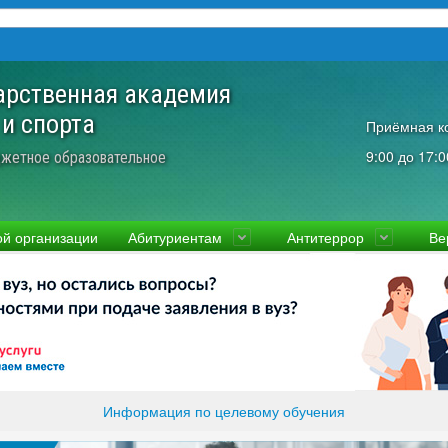
арственная академия
 и спорта
Приёмная к
9:00 до 17:0
жетное образовательное
ой организации
Абитуриентам
Антитеррор
Ве
культеты
Приемная комиссия
Ученый совет
Правовая информаци
Пол
ководство
Стоимость
Преподаватели и сотрудники
Информация прокура
Прав
вости
Видео-экскурсия
Контакты
отиводействие коррупции
Прочие документы
ликолукская Олимпийская академия
Память и слава ВЛГАФК
Информация по целевому обучения