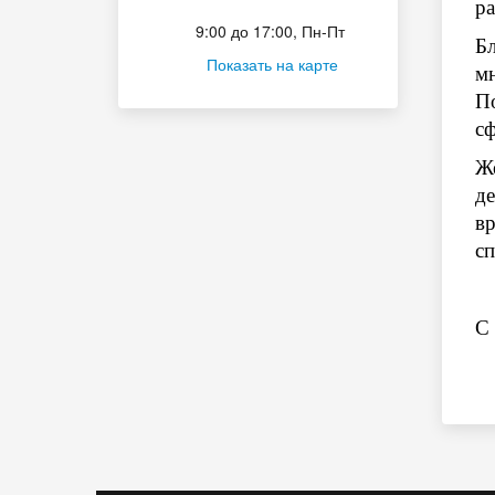
ра
Приёмная комиссия
9:00 до 17:00, Пн-Пт
Б
Показать на карте
м
П
сф
Ж
д
в
сп
С 