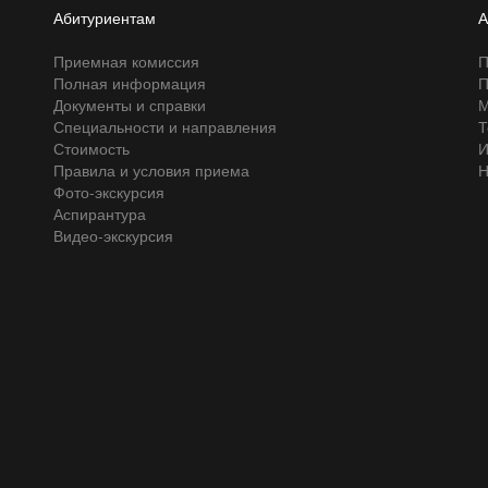
Абитуриентам
А
Приемная комиссия
П
Полная информация
П
Документы и справки
М
Специальности и направления
Т
Стоимость
И
Правила и условия приема
Н
Фото-экскурсия
Аспирантура
Видео-экскурсия