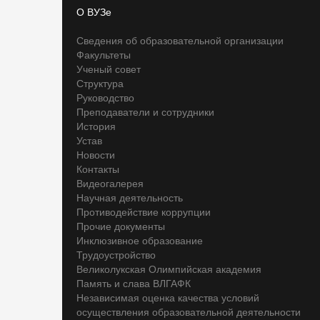
О ВУЗе
Сведения об образовательной организации
Факультеты
Ученый совет
Структура
Руководство
Преподаватели и сотрудники
История
Устав
Новости
Контакты
Видеогалерея
Научная деятельность
Противодействие коррупции
Прочие документы
Инклюзивное образование
Трудоустройство
Великолукская Олимпийская академия
Память и слава ВЛГАФК
Независимая оценка качества условий
осуществления образовательной деятельности