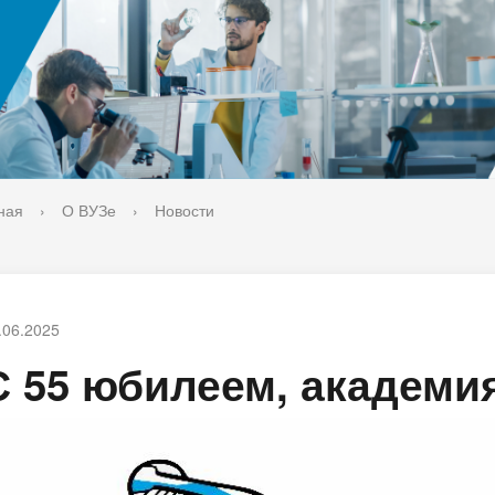
ука
Библиотека
орт-норма жизни
Оценка качества образовани
печительский совет
Единое окно по решению во
поддержки молодых студенч
семей и матерей (отцов) с д
ная
›
О ВУЗе
›
Новости
.06.2025
С 55 юбилеем, академи