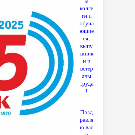
е
колле
ги и
обуча
ющие
ся,
выпу
скник
и и
ветер
аны
труда
!
Позд
равля
ю вас
с