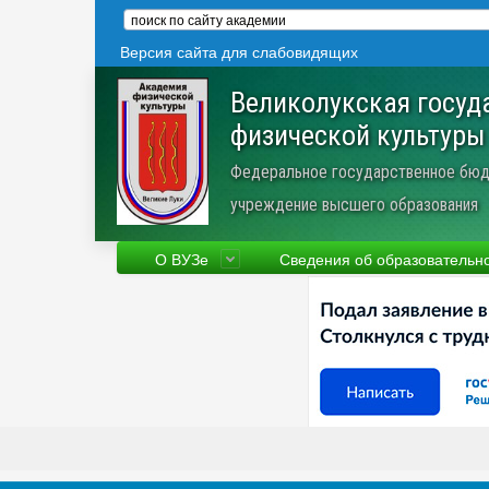
Версия сайта для слабовидящих
Великолукская госуд
физической культуры
Федеральное государственное бюд
учреждение высшего образования
О ВУЗе
Сведения об образовательн
Сведения об образовательной
Фа
организации
Ру
Устав
Но
Научная деятельность
Пр
Трудоустройство
Ве