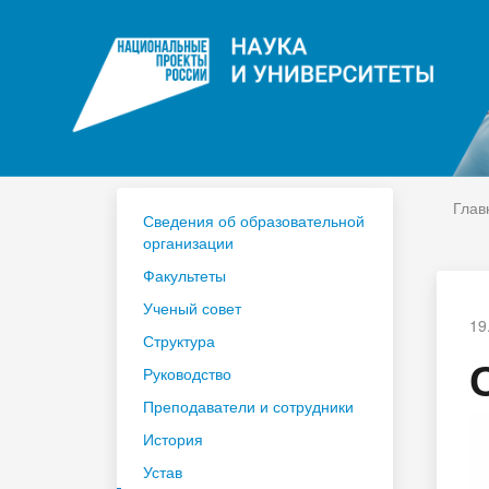
ЦДО
На
Расписание
Сп
Год педагога и наставника 2023
По
Глав
Сведения об образовательной
организации
Факультеты
Ученый совет
19
Структура
Руководство
Преподаватели и сотрудники
История
Устав