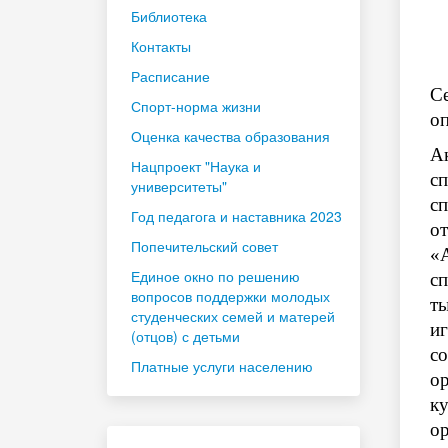
Библиотека
Контакты
Расписание
Се
Спорт-норма жизни
оп
Оценка качества образования
Ак
Нацпроект "Наука и
сп
университеты"
сп
Год педагога и наставника 2023
от
Попечительский совет
«А
Единое окно по решению
с
вопросов поддержки молодых
т
студенческих семей и матерей
иг
(отцов) с детьми
с
Платные услуги населению
о
к
о