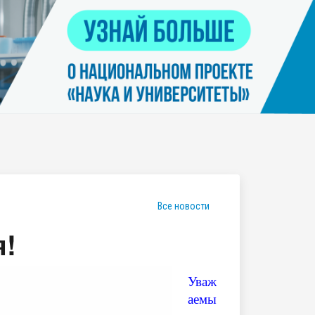
Контакты
я
Нацпроект "Наука и университеты"
просов
Платные услуги населению
еских
етьми
Все новости
я!
Уваж
аемы