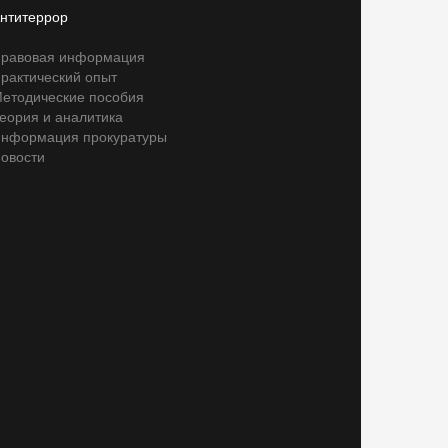
нтитеррор
равовая информация
рактический опыт
етодические пособия
еория и аналитика
нформация прокуратуры
овости