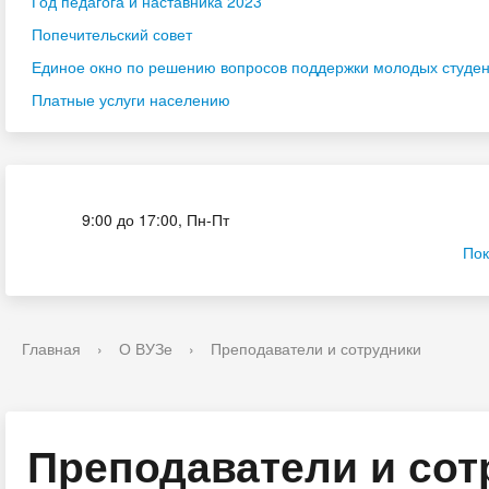
Год педагога и наставника 2023
Попечительский совет
Единое окно по решению вопросов поддержки молодых студенч
Платные услуги населению
Приёмная комиссия
9:00 до 17:00, Пн-Пт
Пок
Главная
›
О ВУЗе
›
Преподаватели и сотрудники
Преподаватели и сот