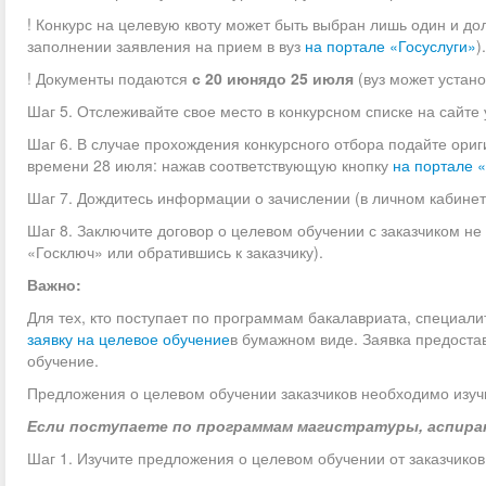
! Конкурс на целевую квоту может быть выбран лишь один и д
заполнении заявления на прием в вуз
на портале «Госуслуги»
).
! Документы подаются
с 20 июнядо 25 июля
(вуз может устан
Шаг 5. Отслеживайте свое место в конкурсном списке на сайте 
Шаг 6. В случае прохождения конкурсного отбора подайте ориг
времени 28 июля: нажав соответствующую кнопку
на портале 
Шаг 7. Дождитесь информации о зачислении (в личном кабине
Шаг 8. Заключите договор о целевом обучении с заказчиком не
«Госключ» или обратившись к заказчику).
Важно:
Для тех, кто поступает по программам бакалавриата, специали
заявку на целевое обучение
в бумажном виде. Заявка предоста
обучение.
Предложения о целевом обучении заказчиков необходимо изуч
Если поступаете
по программам магистратуры, аспира
Шаг 1. Изучите предложения о целевом обучении от заказчико