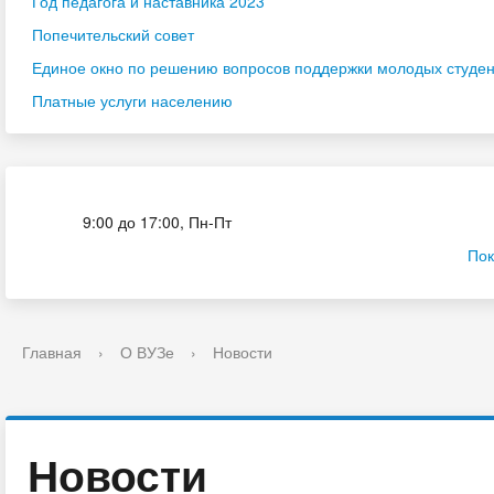
Год педагога и наставника 2023
Попечительский совет
Единое окно по решению вопросов поддержки молодых студенч
Платные услуги населению
Приёмная комиссия
9:00 до 17:00, Пн-Пт
Пок
Главная
›
О ВУЗе
›
Новости
Новости