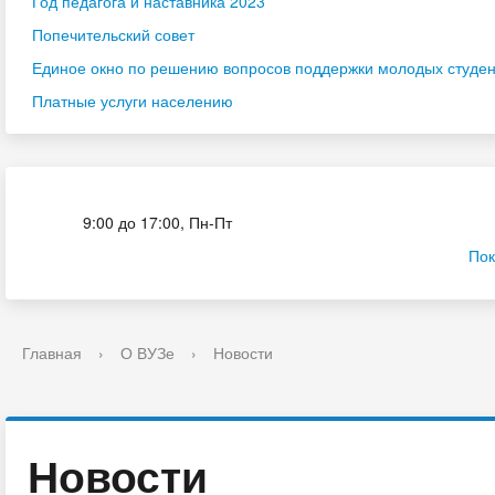
Год педагога и наставника 2023
Попечительский совет
Единое окно по решению вопросов поддержки молодых студенч
Платные услуги населению
Приёмная комиссия
9:00 до 17:00, Пн-Пт
Пок
Главная
›
О ВУЗе
›
Новости
Новости