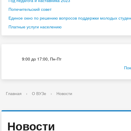
Год педагога и наставника 2023
Попечительский совет
Единое окно по решению вопросов поддержки молодых студенч
Платные услуги населению
Приёмная комиссия
9:00 до 17:00, Пн-Пт
Пок
Главная
›
О ВУЗе
›
Новости
Новости