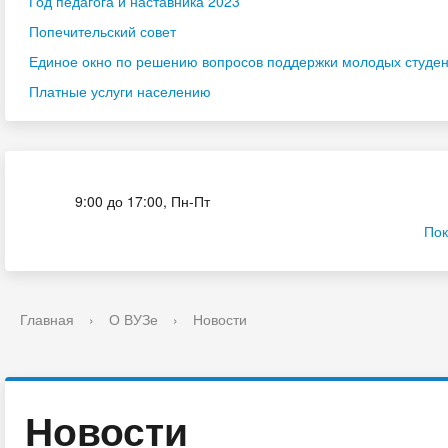
Год педагога и наставника 2023
Попечительский совет
Единое окно по решению вопросов поддержки молодых студенч
Платные услуги населению
Приёмная комиссия
9:00 до 17:00, Пн-Пт
Пок
Главная
›
О ВУЗе
›
Новости
Новости