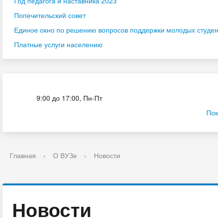
Год педагога и наставника 2023
Попечительский совет
Единое окно по решению вопросов поддержки молодых студенч
Платные услуги населению
Приёмная комиссия
9:00 до 17:00, Пн-Пт
Пок
Главная
›
О ВУЗе
›
Новости
Новости